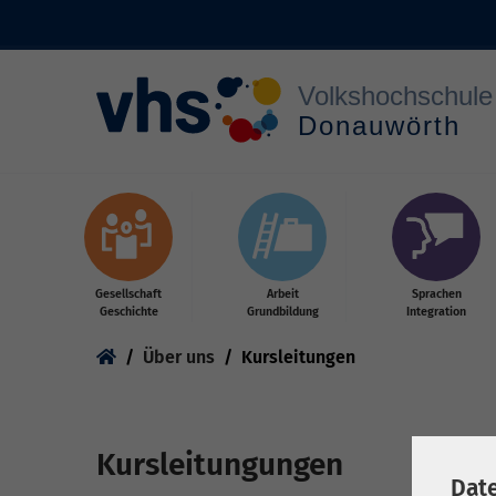
Zum Hauptinhalt springen
Gesellschaft
Arbeit
Sprachen
Geschichte
Grundbildung
Integration
Sie sind hier:
Über uns
Kursleitungen
Kursleitungungen
Dat