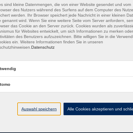
s sind kleine Datenmengen, die von einer Website gesendet und vom
owser des Nutzers während des Surfens auf dem Computer des Nutze
rden
chert werden. Ihr Browser speichert jede Nachricht in einer kleinen Dat
 genannt wird. Wenn Sie eine weitere Seite vom Server anfordern, se
owser das Cookie an den Server zurück. Cookies wurden als zuverlässi
ismus für Websites entwickelt, um sich Informationen zu merken oder
tivitäten des Benutzers aufzuzeichnen. Bitte willigen Sie in die Verwen
okies ein. Weitere Informationen finden Sie in unseren
schutzhinweisen.
Datenschutz
Barrierefreiheit
Impressum
AGB
Dat
twendig
tomo
Volkshochschule Donauwörth
Spindeltal 5
Auswahl speichern
Alle Cookies akzeptieren und schl
86609 Donauwörth
info@vhs-don.de