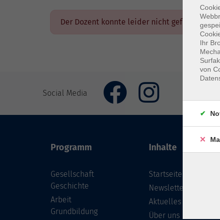
Cookie
Webbr
Der Dozent konnte leider nicht gefunden we
gespei
Cookie
Ihr Br
Mechan
Surfak
von Co
Daten
Social Media
No
Ma
Programm
Inhalte
Gesellschaft
Startseite
Geschichte
Newsletter
Arbeit
Aktuelles
Grundbildung
Über uns