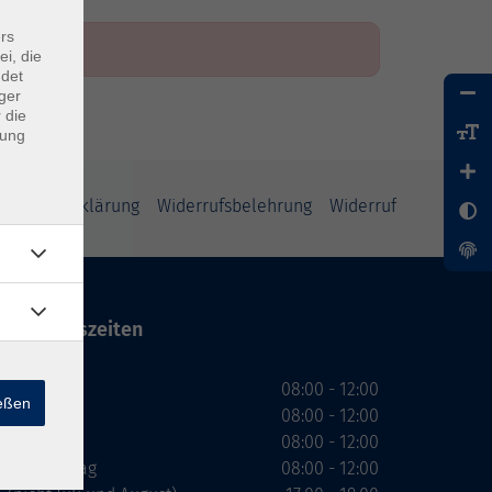
rs
ei, die
ndet
ger
 die
dung
enschutzerklärung
Widerrufsbelehrung
Widerruf
Öffnungszeiten
Montag
08:00 - 12:00
ießen
Dienstag
08:00 - 12:00
Mittwoch
08:00 - 12:00
Donnerstag
08:00 - 12:00