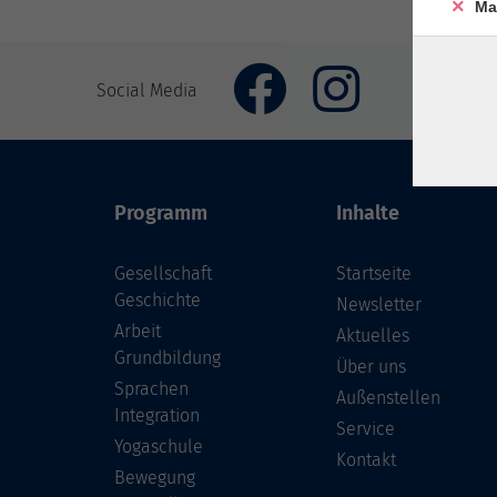
Ma
Social Media
Programm
Inhalte
Gesellschaft
Startseite
Geschichte
Newsletter
Arbeit
Aktuelles
Grundbildung
Über uns
Sprachen
Außenstellen
Integration
Service
Yogaschule
Kontakt
Bewegung