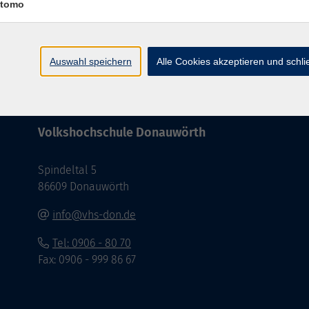
tomo
Barrierefreiheit
Impressum
AGB
Dat
Auswahl speichern
Alle Cookies akzeptieren und schl
Volkshochschule Donauwörth
Spindeltal 5
86609 Donauwörth
info@vhs-don.de
Tel: 0906 - 80 70
Fax: 0906 - 999 86 67