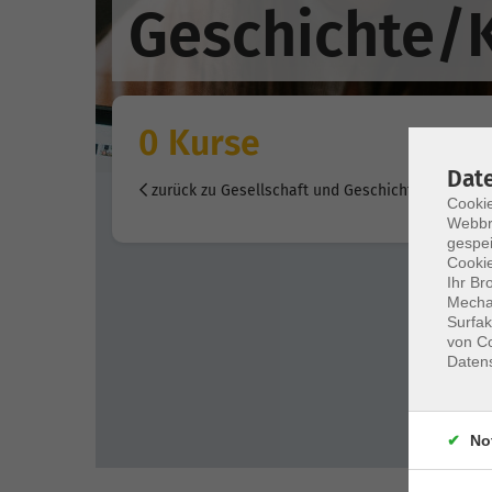
Geschichte/K
0 Kurse
Dat
zurück zu Gesellschaft und Geschichte
Cookie
Webbr
gespei
Cookie
Ihr Br
Mechan
Surfak
von Co
Daten
No