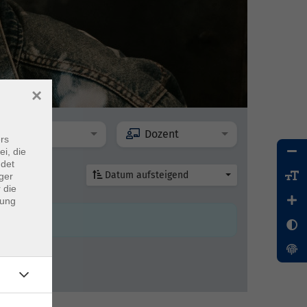
×
Ort
Dozent
rs
ei, die
ndet
Datum aufsteigend
ger
 die
dung