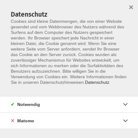
×
Datenschutz
Cookies sind kleine Datenmengen, die von einer Website
gesendet und vom Webbrowser des Nutzers während des
Surfens auf dem Computer des Nutzers gespeichert
Zum Hauptinhalt springen
Sie sind hier:
werden. Ihr Browser speichert jede Nachricht in einer
Service
VHS für alle - Inklusionsprojekt
kleinen Datei, die Cookie genannt wird. Wenn Sie eine
weitere Seite vom Server anfordern, sendet Ihr Browser
das Cookie an den Server zurück. Cookies wurden als
VHS für alle - Inklusionsprojekt
zuverlässiger Mechanismus für Websites entwickelt, um
sich Informationen zu merken oder die Surfaktivitäten des
Benutzers aufzuzeichnen. Bitte willigen Sie in die
Verwendung von Cookies ein. Weitere Informationen finden
Inklusive Volkshochschule
Sie in unseren Datenschutzhinweisen.
Datenschutz
VHS für alle: Kurse für Menschen mit und ohne
Behinderung
Notwendig
Unter dem Begriff der Inklusion versteht man eine
Gesellschaft, in der jeder willkommen ist. Das bedeutet,
dass alle Menschen am Leben in der Gemeinschaft
Matomo
teilhaben können. Niemand wird ausgeschlossen oder
ausgesondert.