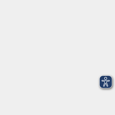
Außenstellen
Service
Kontakt
Volkshochschule Donauwörth
Spindeltal 5
86609 Donauwörth
info@vhs-don.de
Tel: 0906 - 80 70
Fax: 0906 - 999 86 67
Öffnungszeiten