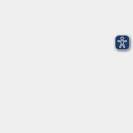
Startseite
Newsletter
Aktuelles
Über uns
Außenstellen
Service
Kontakt
Volkshochschule Donauwörth
Spindeltal 5
86609 Donauwörth
info@vhs-don.de
Tel: 0906 - 80 70
Fax: 0906 - 999 86 67