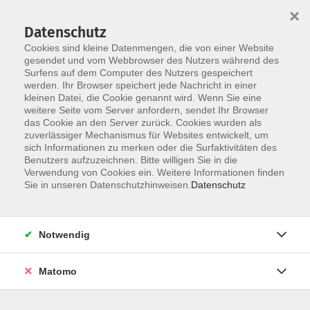
×
Datenschutz
Cookies sind kleine Datenmengen, die von einer Website
gesendet und vom Webbrowser des Nutzers während des
Surfens auf dem Computer des Nutzers gespeichert
Zum Hauptinhalt springen
Sie sind hier:
werden. Ihr Browser speichert jede Nachricht in einer
AGB
kleinen Datei, die Cookie genannt wird. Wenn Sie eine
weitere Seite vom Server anfordern, sendet Ihr Browser
das Cookie an den Server zurück. Cookies wurden als
AGB
zuverlässiger Mechanismus für Websites entwickelt, um
sich Informationen zu merken oder die Surfaktivitäten des
Allgemeine Geschäftsbedingungen der Vhs
Benutzers aufzuzeichnen. Bitte willigen Sie in die
Donauwörth e.V. (AGB)
Verwendung von Cookies ein. Weitere Informationen finden
Sie in unseren Datenschutzhinweisen.
Datenschutz
Zustandekommen des Vertrages:
Notwendig
Die Teilnahme an Kursen und Reisen ist für jeden nur
Matomo
nach vorheriger Anmeldung (Anschrift, Telefon,
Kurs-/Reisetitel, Bankkonto und Bankleitzahl) und nach
Annahme durch die VHS möglich. Die Anmeldungen