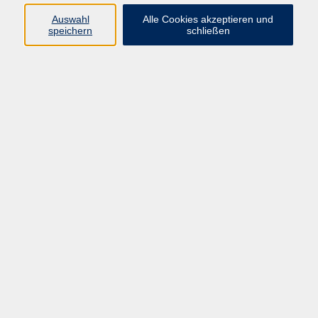
Auswahl
Alle Cookies akzeptieren und
speichern
schließen
Keine passenden Kurse gefunden.
Barrierefreiheit
Impressum
AGB
Datenschutzerklärung
Widerrufsbelehrung
Widerruf
Programm