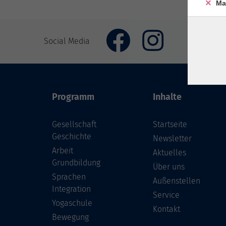
Ma
Social Media
Programm
Inhalte
Gesellschaft
Startseite
Geschichte
Newsletter
Arbeit
Aktuelles
Grundbildung
Über uns
Sprachen
Außenstellen
Integration
Service
Yogaschule
Kontakt
Bewegung