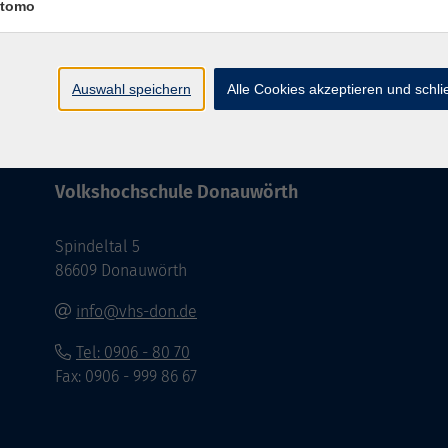
tomo
Barrierefreiheit
Impressum
AGB
Dat
Auswahl speichern
Alle Cookies akzeptieren und schl
Volkshochschule Donauwörth
Spindeltal 5
86609 Donauwörth
info@vhs-don.de
Tel: 0906 - 80 70
Fax: 0906 - 999 86 67