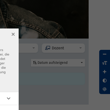
×
Ort
Dozent
rs
ei, die
ndet
Datum aufsteigend
ger
 die
dung