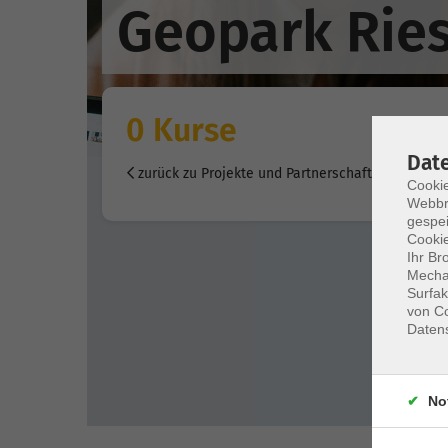
Geopark Rie
0 Kurse
Dat
zurück zu Projekte und Partnerschaften
Cookie
Webbr
gespei
Cookie
Ihr Br
Mechan
Surfak
von Co
Daten
No