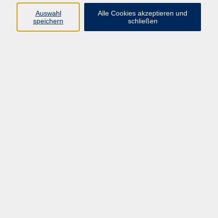
Der Vorstand, dieser vertreten durch den 1. Vorsitzenden
Auswahl
Alle Cookies akzeptieren und
Achim Frank
speichern
schließen
Registergericht:
Augsburg
Registernummer:
VR 50233
Faxnummer:
0906/9998667
Telefonnummer:
0906/8070
E-Mailadresse:
info@vhs-don.de
Aufsichtsbehörde:
Landratsamt Donau-Ries Pflegstraße 2 86609 Donauwörth
Verantwortlich für den Inhalt nach § 55 Abs. 2 RStV:
Achim Frank (1. Vorsitzender)