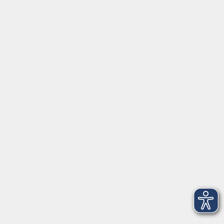
Inhalte
Startseite
Newsletter
Aktuelles
Über uns
Außenstellen
Service
Kontakt
Volkshochschule Donauwörth
Spindeltal 5
86609 Donauwörth