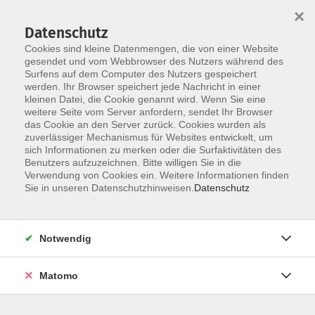
×
Datenschutz
Cookies sind kleine Datenmengen, die von einer Website
gesendet und vom Webbrowser des Nutzers während des
Surfens auf dem Computer des Nutzers gespeichert
Zum Hauptinhalt springen
Sie sind hier:
werden. Ihr Browser speichert jede Nachricht in einer
Impressum
kleinen Datei, die Cookie genannt wird. Wenn Sie eine
weitere Seite vom Server anfordern, sendet Ihr Browser
das Cookie an den Server zurück. Cookies wurden als
Impressum
zuverlässiger Mechanismus für Websites entwickelt, um
sich Informationen zu merken oder die Surfaktivitäten des
Diese Webseite wird betrieben von:
Benutzers aufzuzeichnen. Bitte willigen Sie in die
Verwendung von Cookies ein. Weitere Informationen finden
Sie in unseren Datenschutzhinweisen.
Datenschutz
Volkshochschule Donauwörth e.V.
Spindeltal 5
86609 Donauwörth
Notwendig
[nachfolgend „VHS“ genannt]
Matomo
Vertretungsberechtige(r):