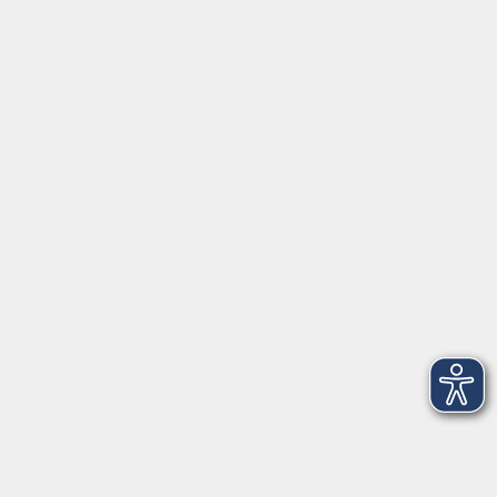
Kontakt
Volkshochschule Donauwörth
Spindeltal 5
86609 Donauwörth
info@vhs-don.de
Tel: 0906 - 80 70
Fax: 0906 - 999 86 67
Öffnungszeiten
Montag
08:00 - 12:00