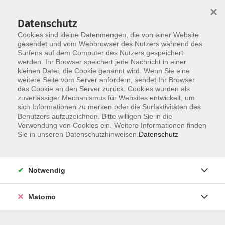
×
Datenschutz
Cookies sind kleine Datenmengen, die von einer Website
gesendet und vom Webbrowser des Nutzers während des
Surfens auf dem Computer des Nutzers gespeichert
Zum Hauptinhalt springen
Sie sind hier:
werden. Ihr Browser speichert jede Nachricht in einer
Kontakt
kleinen Datei, die Cookie genannt wird. Wenn Sie eine
weitere Seite vom Server anfordern, sendet Ihr Browser
das Cookie an den Server zurück. Cookies wurden als
Kontakt
zuverlässiger Mechanismus für Websites entwickelt, um
sich Informationen zu merken oder die Surfaktivitäten des
Wir freuen uns über Ihre Anmerkungen und
Benutzers aufzuzeichnen. Bitte willigen Sie in die
Anregungen!
Verwendung von Cookies ein. Weitere Informationen finden
Sie in unseren Datenschutzhinweisen.
Datenschutz
Unsere Kontaktdaten
Volkshochschule Donauwörth e.V.
Notwendig
Spindeltal 5
86609 Donauwörth
Matomo
Tel: 0906 - 80 70
Email:
i
nfo@vhs-don.de