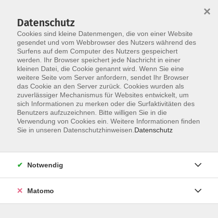
×
Datenschutz
Cookies sind kleine Datenmengen, die von einer Website
gesendet und vom Webbrowser des Nutzers während des
Surfens auf dem Computer des Nutzers gespeichert
Zum Hauptinhalt springen
werden. Ihr Browser speichert jede Nachricht in einer
kleinen Datei, die Cookie genannt wird. Wenn Sie eine
weitere Seite vom Server anfordern, sendet Ihr Browser
das Cookie an den Server zurück. Cookies wurden als
Yoga
zuverlässiger Mechanismus für Websites entwickelt, um
sich Informationen zu merken oder die Surfaktivitäten des
Benutzers aufzuzeichnen. Bitte willigen Sie in die
Verwendung von Cookies ein. Weitere Informationen finden
Sie in unseren Datenschutzhinweisen.
Datenschutz
3 Kurse
Notwendig
zurück zu Bewegung und Gesundheit
Matomo
Gesundheit ist das höchste Gut in jedem Alter.
Die Yogaschule und das Gesundheitsforum