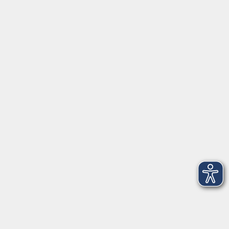
Startseite
Newsletter
Aktuelles
Über uns
Außenstellen
Service
Kontakt
Volkshochschule Donauwörth
Spindeltal 5
86609 Donauwörth
info@vhs-don.de
Tel: 0906 - 80 70
Fax: 0906 - 999 86 67