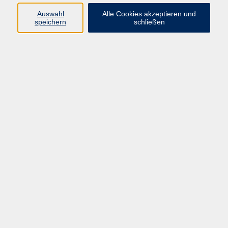
Auswahl
Alle Cookies akzeptieren und
Programm
speichern
schließen
Gesellschaft Geschichte
Arbeit Grundbildung
Sprachen Integration
Yogaschule
Bewegung Gesundheit
Kreativität Kunterbuntes
Reisen Rundgänge
Für Eltern und Kinder
Online-Angebote
Inhalte