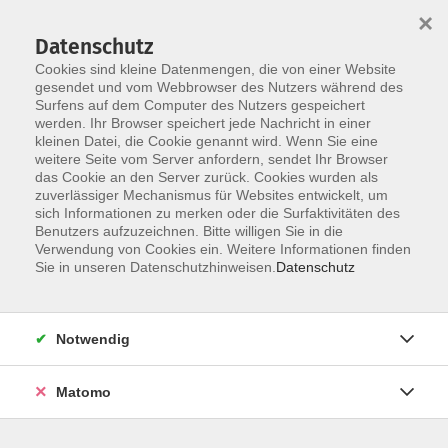
×
Datenschutz
Cookies sind kleine Datenmengen, die von einer Website
gesendet und vom Webbrowser des Nutzers während des
Surfens auf dem Computer des Nutzers gespeichert
Zum Hauptinhalt springen
werden. Ihr Browser speichert jede Nachricht in einer
kleinen Datei, die Cookie genannt wird. Wenn Sie eine
weitere Seite vom Server anfordern, sendet Ihr Browser
Die Kategorie konnte nicht gefunden werden.
das Cookie an den Server zurück. Cookies wurden als
zuverlässiger Mechanismus für Websites entwickelt, um
sich Informationen zu merken oder die Surfaktivitäten des
Benutzers aufzuzeichnen. Bitte willigen Sie in die
Verwendung von Cookies ein. Weitere Informationen finden
Barrierefreiheit
Sie in unseren Datenschutzhinweisen.
Datenschutz
Impressum
AGB
Notwendig
Datenschutzerklärung
Widerrufsbelehrung
Matomo
Widerruf