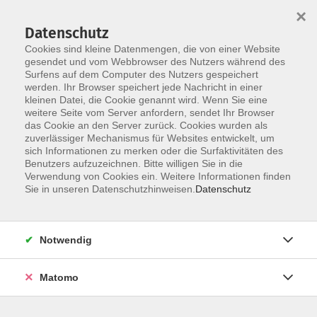
×
Datenschutz
Cookies sind kleine Datenmengen, die von einer Website
gesendet und vom Webbrowser des Nutzers während des
Surfens auf dem Computer des Nutzers gespeichert
Zum Hauptinhalt springen
werden. Ihr Browser speichert jede Nachricht in einer
kleinen Datei, die Cookie genannt wird. Wenn Sie eine
weitere Seite vom Server anfordern, sendet Ihr Browser
das Cookie an den Server zurück. Cookies wurden als
Geopark Ries Führungen
zuverlässiger Mechanismus für Websites entwickelt, um
sich Informationen zu merken oder die Surfaktivitäten des
Benutzers aufzuzeichnen. Bitte willigen Sie in die
Verwendung von Cookies ein. Weitere Informationen finden
Sie in unseren Datenschutzhinweisen.
Datenschutz
0 Kurse
Notwendig
zurück zu Projekte und Partnerschaften
Matomo
Ergebnisse filtern