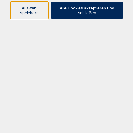
Auswahl
Alle Cookies akzeptieren und
speichern
schließen
Keine passenden Kurse gefunden.
Barrierefreiheit
Impressum
AGB
Datenschutzerklärung
Widerrufsbelehrung
Widerruf
Programm