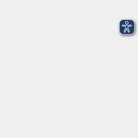
Über uns
Außenstellen
Service
Kontakt
Volkshochschule Donauwörth
Spindeltal 5
86609 Donauwörth
info@vhs-don.de
Tel: 0906 - 80 70
Fax: 0906 - 999 86 67