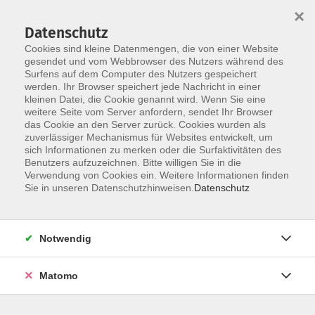
×
Datenschutz
Cookies sind kleine Datenmengen, die von einer Website
gesendet und vom Webbrowser des Nutzers während des
Surfens auf dem Computer des Nutzers gespeichert
Zum Hauptinhalt springen
werden. Ihr Browser speichert jede Nachricht in einer
kleinen Datei, die Cookie genannt wird. Wenn Sie eine
weitere Seite vom Server anfordern, sendet Ihr Browser
das Cookie an den Server zurück. Cookies wurden als
zuverlässiger Mechanismus für Websites entwickelt, um
sich Informationen zu merken oder die Surfaktivitäten des
Benutzers aufzuzeichnen. Bitte willigen Sie in die
Verwendung von Cookies ein. Weitere Informationen finden
Sie in unseren Datenschutzhinweisen.
Datenschutz
Sie sind hier:
Notwendig
Berufssprachkurs Deutsch B2
Basiskurs mit Brückenelement (500 UE)
Matomo
Verbessern Sie mit guten Deutschkenntnissen Ihre