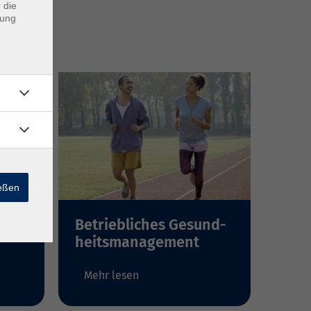
 die
dung
ießen
Betriebliches Gesund-
heitsmanagement
Mehr lesen