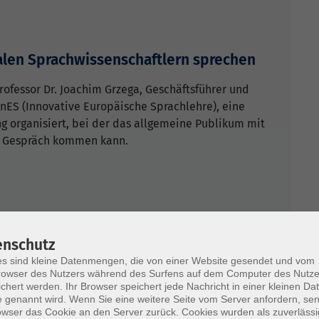
nalen Sprachwissenschaftlern sprechen
ofessor Dr. Joachim Grzega, Geschäftsführer und
InES (Innovative Europäische Sprachlehre), eine
g organisiert, bei der das allgemeine Publikum mit
s Gespräch kommen kann.
lenleiterin
enschutz
anisiert nun die Außenstelle in Kaisheim.
s sind kleine Datenmengen, die von einer Website gesendet und vom
owser des Nutzers während des Surfens auf dem Computer des Nutze
chert werden. Ihr Browser speichert jede Nachricht in einer kleinen Dat
 genannt wird. Wenn Sie eine weitere Seite vom Server anfordern, se
owser das Cookie an den Server zurück. Cookies wurden als zuverlässi
alle Artikel im Newsarchiv