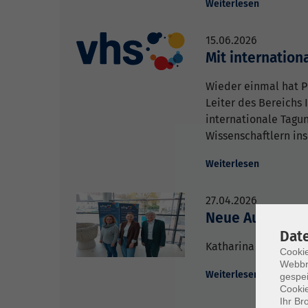
Weiterlesen
15.06.2026
Mit internatio
Wieder einmal hat Pr
Leiter des Bereichs 
internationale Tagun
Wissenschaftlern in
Weiterlesen
27.04.2026
Neue Außenstel
Dat
Katharina Scharr org
Cookie
Webbr
Weiterlesen
gespei
Cookie
Ihr Br