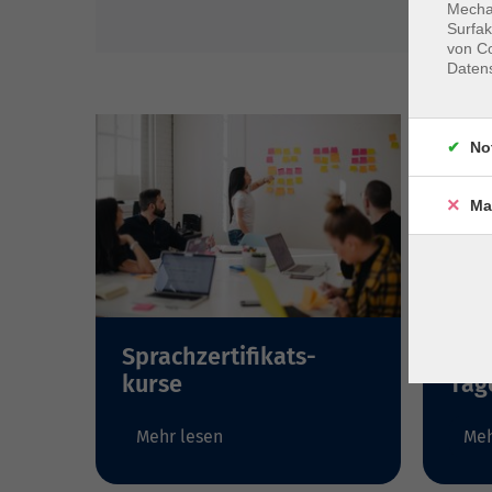
Mechan
Surfak
von Co
Daten
No
Ma
Sprachzertifikats-
Rei
kurse
Tag
Mehr lesen
Meh