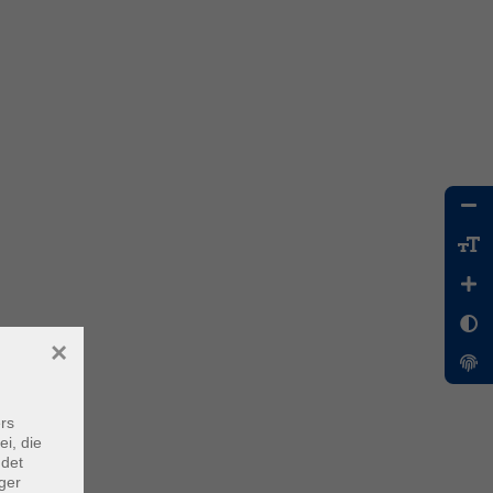
×
rs
ei, die
ndet
ger