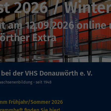
chein
ken Sie einfach "Bildu
bei der VHS Donauwörth e. V.
rwachsenenbildung - seit 1948
amm Frühjahr/Sommer 2026
grammheft finden Sie
hier!