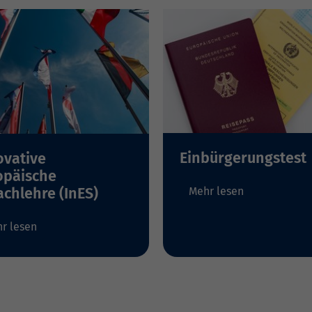
Einbürgerungstest
ovative
opäische
achlehre (InES)
Mehr lesen
r lesen