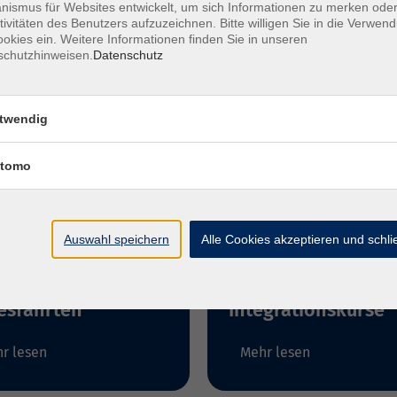
ismus für Websites entwickelt, um sich Informationen zu merken oder
tivitäten des Benutzers aufzuzeichnen. Bitte willigen Sie in die Verwen
okies ein. Weitere Informationen finden Sie in unseren
schutzhinweisen.
Datenschutz
twendig
tomo
Auswahl speichern
Alle Cookies akzeptieren und schl
sen und
BAMF
esfahrten
Integrationskurse
r lesen
Mehr lesen