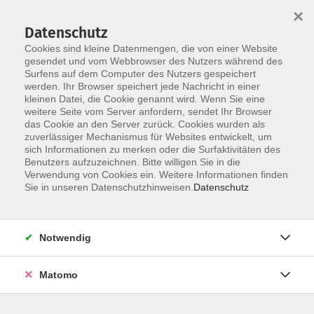
×
Datenschutz
Cookies sind kleine Datenmengen, die von einer Website
gesendet und vom Webbrowser des Nutzers während des
Surfens auf dem Computer des Nutzers gespeichert
Zum Hauptinhalt springen
Sie sind hier:
werden. Ihr Browser speichert jede Nachricht in einer
Service
kleinen Datei, die Cookie genannt wird. Wenn Sie eine
weitere Seite vom Server anfordern, sendet Ihr Browser
das Cookie an den Server zurück. Cookies wurden als
Barrierefreiheit
zuverlässiger Mechanismus für Websites entwickelt, um
Impressum
sich Informationen zu merken oder die Surfaktivitäten des
Benutzers aufzuzeichnen. Bitte willigen Sie in die
AGB
Verwendung von Cookies ein. Weitere Informationen finden
Sie in unseren Datenschutzhinweisen.
Datenschutz
Datenschutzerklärung
Widerrufsbelehrung
Widerruf
Notwendig
Matomo
Programm