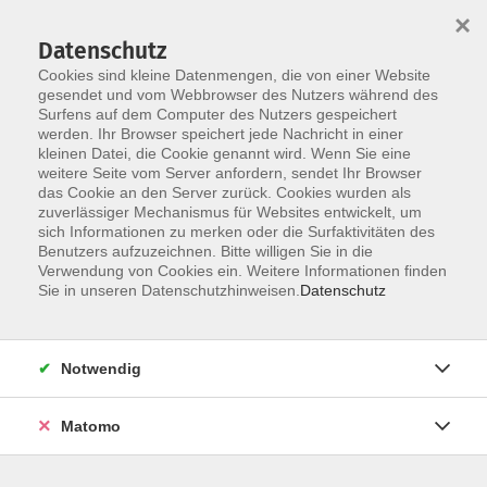
×
Datenschutz
Cookies sind kleine Datenmengen, die von einer Website
gesendet und vom Webbrowser des Nutzers während des
Surfens auf dem Computer des Nutzers gespeichert
Zum Hauptinhalt springen
werden. Ihr Browser speichert jede Nachricht in einer
kleinen Datei, die Cookie genannt wird. Wenn Sie eine
weitere Seite vom Server anfordern, sendet Ihr Browser
Der Kurs konnte nicht gefunden werden.
das Cookie an den Server zurück. Cookies wurden als
zuverlässiger Mechanismus für Websites entwickelt, um
sich Informationen zu merken oder die Surfaktivitäten des
Benutzers aufzuzeichnen. Bitte willigen Sie in die
Verwendung von Cookies ein. Weitere Informationen finden
Barrierefreiheit
Sie in unseren Datenschutzhinweisen.
Datenschutz
Impressum
AGB
Notwendig
Datenschutzerklärung
Widerrufsbelehrung
Matomo
Widerruf