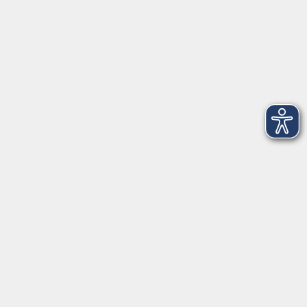
Aktuelles
Über uns
Außenstellen
Service
Kontakt
Volkshochschule Donauwörth
Spindeltal 5
86609 Donauwörth
info@vhs-don.de
Tel: 0906 - 80 70
Fax: 0906 - 999 86 67