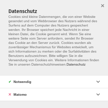
×
Datenschutz
Cookies sind kleine Datenmengen, die von einer Website
gesendet und vom Webbrowser des Nutzers während des
Surfens auf dem Computer des Nutzers gespeichert
Zum Hauptinhalt springen
werden. Ihr Browser speichert jede Nachricht in einer
kleinen Datei, die Cookie genannt wird. Wenn Sie eine
weitere Seite vom Server anfordern, sendet Ihr Browser
das Cookie an den Server zurück. Cookies wurden als
zuverlässiger Mechanismus für Websites entwickelt, um
sich Informationen zu merken oder die Surfaktivitäten des
Benutzers aufzuzeichnen. Bitte willigen Sie in die
Verwendung von Cookies ein. Weitere Informationen finden
Sie in unseren Datenschutzhinweisen.
Datenschutz
Sie sind hier:
Notwendig
Yoga im Freibad
Matomo
Erst Bahnen ziehen oder Sonnenbaden, danach den
Sonnenuntergang mit Bewegung, Entspannung und