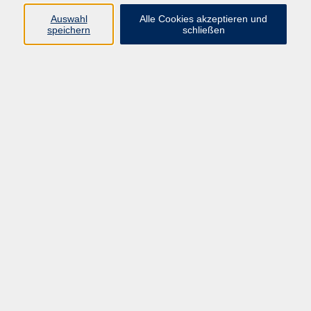
Atemübungen beim Yoga genießen. Von Mitte Mai bis
Auswahl
Alle Cookies akzeptieren und
Ende August wird wieder Open-Air-Yoga auf der
speichern
schließen
Holzplattform im Freibad auf dem Schellenberg
angeboten. Teilnahme ist spontan ohne Anmeldung
möglich. Für alle Level geeignet. Bitte mitbringen:
Yogamatte, Sonnenschutz, Getränk, geeignete
Kleidung. Die Yogastunden finden nur bei gutem
Wetter statt!
10,00 €
Gebühr
Kursnummer:
4012
Start
Ende