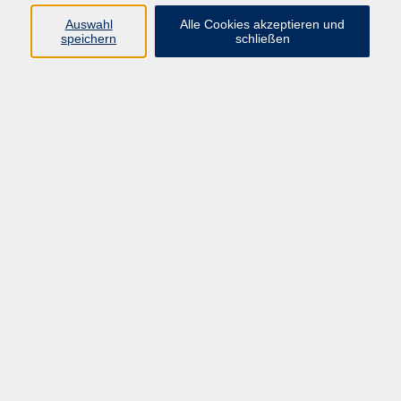
Auswahl
Alle Cookies akzeptieren und
Programm
speichern
schließen
Gesellschaft Geschichte
Arbeit Grundbildung
Sprachen Integration
Yogaschule
Bewegung Gesundheit
Kreativität Kunterbuntes
Reisen Rundgänge
Für Eltern und Kinder
Online-Angebote
Inhalte