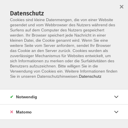
×
Datenschutz
Cookies sind kleine Datenmengen, die von einer Website
gesendet und vom Webbrowser des Nutzers während des
Surfens auf dem Computer des Nutzers gespeichert
Zum Hauptinhalt springen
werden. Ihr Browser speichert jede Nachricht in einer
kleinen Datei, die Cookie genannt wird. Wenn Sie eine
weitere Seite vom Server anfordern, sendet Ihr Browser
Der Kurs konnte nicht gefunden werden.
das Cookie an den Server zurück. Cookies wurden als
zuverlässiger Mechanismus für Websites entwickelt, um
sich Informationen zu merken oder die Surfaktivitäten des
Benutzers aufzuzeichnen. Bitte willigen Sie in die
Verwendung von Cookies ein. Weitere Informationen finden
Barrierefreiheit
Sie in unseren Datenschutzhinweisen.
Datenschutz
Impressum
AGB
Notwendig
Datenschutzerklärung
Widerrufsbelehrung
Matomo
Widerruf