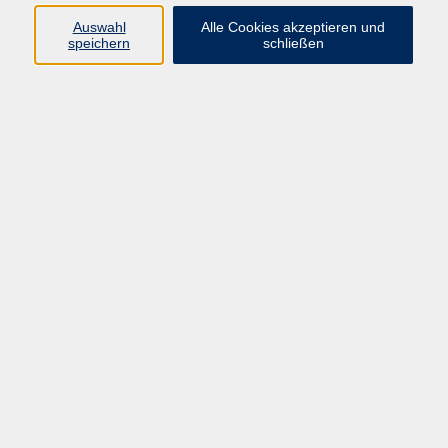
Auswahl
Alle Cookies akzeptieren und
Programm
speichern
schließen
Gesellschaft Geschichte
Arbeit Grundbildung
Sprachen Integration
Yogaschule
Bewegung Gesundheit
Kreativität Kunterbuntes
Reisen Rundgänge
Für Eltern und Kinder
Online-Angebote
Inhalte