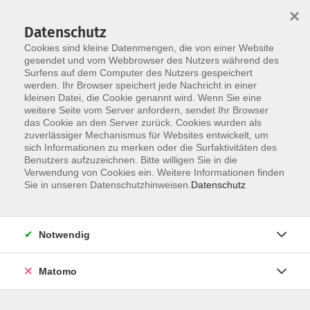
×
Datenschutz
Cookies sind kleine Datenmengen, die von einer Website
gesendet und vom Webbrowser des Nutzers während des
Surfens auf dem Computer des Nutzers gespeichert
Zum Hauptinhalt springen
werden. Ihr Browser speichert jede Nachricht in einer
kleinen Datei, die Cookie genannt wird. Wenn Sie eine
weitere Seite vom Server anfordern, sendet Ihr Browser
Der Kurs konnte nicht gefunden werden.
das Cookie an den Server zurück. Cookies wurden als
zuverlässiger Mechanismus für Websites entwickelt, um
sich Informationen zu merken oder die Surfaktivitäten des
Benutzers aufzuzeichnen. Bitte willigen Sie in die
Verwendung von Cookies ein. Weitere Informationen finden
Barrierefreiheit
Sie in unseren Datenschutzhinweisen.
Datenschutz
Impressum
AGB
Notwendig
Datenschutzerklärung
Widerrufsbelehrung
Matomo
Widerruf