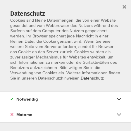
×
Datenschutz
Cookies sind kleine Datenmengen, die von einer Website
gesendet und vom Webbrowser des Nutzers während des
Surfens auf dem Computer des Nutzers gespeichert
Zum Hauptinhalt springen
werden. Ihr Browser speichert jede Nachricht in einer
kleinen Datei, die Cookie genannt wird. Wenn Sie eine
weitere Seite vom Server anfordern, sendet Ihr Browser
Der Kurs konnte nicht gefunden werden.
das Cookie an den Server zurück. Cookies wurden als
zuverlässiger Mechanismus für Websites entwickelt, um
sich Informationen zu merken oder die Surfaktivitäten des
Benutzers aufzuzeichnen. Bitte willigen Sie in die
Verwendung von Cookies ein. Weitere Informationen finden
Barrierefreiheit
Sie in unseren Datenschutzhinweisen.
Datenschutz
Impressum
AGB
Notwendig
Datenschutzerklärung
Widerrufsbelehrung
Matomo
Widerruf