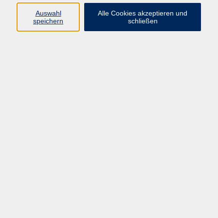
Auswahl
Alle Cookies akzeptieren und
Programm
speichern
schließen
Gesellschaft Geschichte
Arbeit Grundbildung
Sprachen Integration
Yogaschule
Bewegung Gesundheit
Kreativität Kunterbuntes
Reisen Rundgänge
Für Eltern und Kinder
Online-Angebote
Inhalte