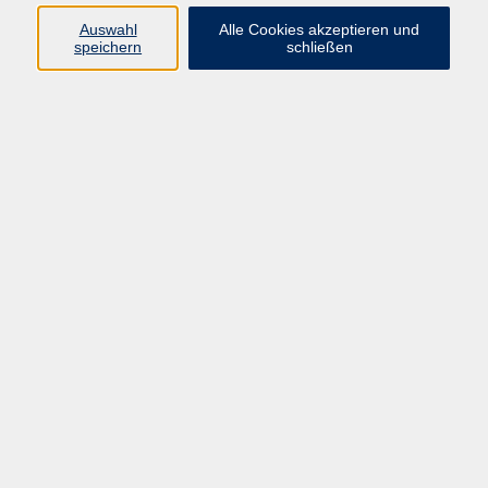
Auswahl
Alle Cookies akzeptieren und
Programm
speichern
schließen
Gesellschaft Geschichte
Arbeit Grundbildung
Sprachen Integration
Yogaschule
Bewegung Gesundheit
Kreativität Kunterbuntes
Reisen Rundgänge
Für Eltern und Kinder
Online-Angebote
Inhalte