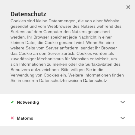
×
Datenschutz
Cookies sind kleine Datenmengen, die von einer Website
gesendet und vom Webbrowser des Nutzers während des
Surfens auf dem Computer des Nutzers gespeichert
Zum Hauptinhalt springen
werden. Ihr Browser speichert jede Nachricht in einer
kleinen Datei, die Cookie genannt wird. Wenn Sie eine
weitere Seite vom Server anfordern, sendet Ihr Browser
Der Kurs konnte nicht gefunden werden.
das Cookie an den Server zurück. Cookies wurden als
zuverlässiger Mechanismus für Websites entwickelt, um
sich Informationen zu merken oder die Surfaktivitäten des
Benutzers aufzuzeichnen. Bitte willigen Sie in die
Verwendung von Cookies ein. Weitere Informationen finden
Barrierefreiheit
Sie in unseren Datenschutzhinweisen.
Datenschutz
Impressum
AGB
Notwendig
Datenschutzerklärung
Widerrufsbelehrung
Matomo
Widerruf