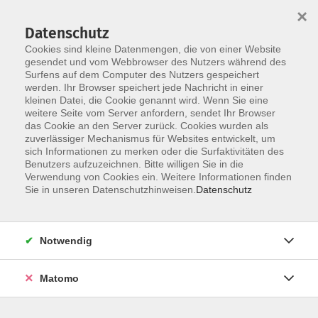
×
Datenschutz
Cookies sind kleine Datenmengen, die von einer Website
gesendet und vom Webbrowser des Nutzers während des
Surfens auf dem Computer des Nutzers gespeichert
Zum Hauptinhalt springen
werden. Ihr Browser speichert jede Nachricht in einer
kleinen Datei, die Cookie genannt wird. Wenn Sie eine
weitere Seite vom Server anfordern, sendet Ihr Browser
Der Kurs konnte nicht gefunden werden.
das Cookie an den Server zurück. Cookies wurden als
zuverlässiger Mechanismus für Websites entwickelt, um
sich Informationen zu merken oder die Surfaktivitäten des
Benutzers aufzuzeichnen. Bitte willigen Sie in die
Verwendung von Cookies ein. Weitere Informationen finden
Barrierefreiheit
Sie in unseren Datenschutzhinweisen.
Datenschutz
Impressum
AGB
Notwendig
Datenschutzerklärung
Widerrufsbelehrung
Matomo
Widerruf