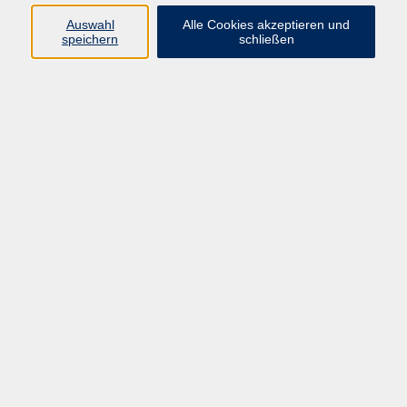
Auswahl
Alle Cookies akzeptieren und
Programm
speichern
schließen
Gesellschaft Geschichte
Arbeit Grundbildung
Sprachen Integration
Yogaschule
Bewegung Gesundheit
Kreativität Kunterbuntes
Reisen Rundgänge
Für Eltern und Kinder
Online-Angebote
Inhalte