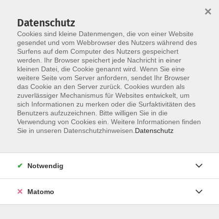
×
Datenschutz
Cookies sind kleine Datenmengen, die von einer Website
gesendet und vom Webbrowser des Nutzers während des
Surfens auf dem Computer des Nutzers gespeichert
Zum Hauptinhalt springen
werden. Ihr Browser speichert jede Nachricht in einer
kleinen Datei, die Cookie genannt wird. Wenn Sie eine
weitere Seite vom Server anfordern, sendet Ihr Browser
Der Kurs konnte nicht gefunden werden.
das Cookie an den Server zurück. Cookies wurden als
zuverlässiger Mechanismus für Websites entwickelt, um
sich Informationen zu merken oder die Surfaktivitäten des
Benutzers aufzuzeichnen. Bitte willigen Sie in die
Verwendung von Cookies ein. Weitere Informationen finden
Barrierefreiheit
Sie in unseren Datenschutzhinweisen.
Datenschutz
Impressum
AGB
Notwendig
Datenschutzerklärung
Widerrufsbelehrung
Matomo
Widerruf