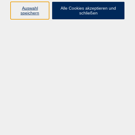
Auswahl
Alle Cookies akzeptieren und
Programm
speichern
schließen
Gesellschaft Geschichte
Arbeit Grundbildung
Sprachen Integration
Yogaschule
Bewegung Gesundheit
Kreativität Kunterbuntes
Reisen Rundgänge
Für Eltern und Kinder
Online-Angebote
Inhalte