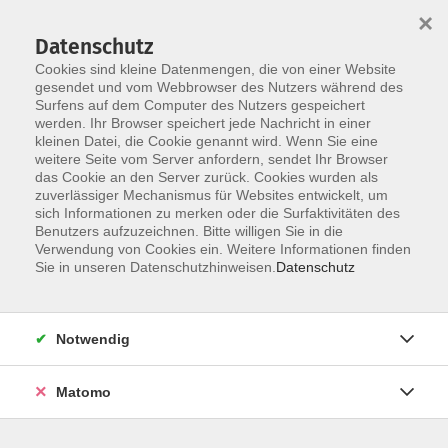
×
Datenschutz
Cookies sind kleine Datenmengen, die von einer Website
gesendet und vom Webbrowser des Nutzers während des
Surfens auf dem Computer des Nutzers gespeichert
Zum Hauptinhalt springen
werden. Ihr Browser speichert jede Nachricht in einer
kleinen Datei, die Cookie genannt wird. Wenn Sie eine
weitere Seite vom Server anfordern, sendet Ihr Browser
Der Kurs konnte nicht gefunden werden.
das Cookie an den Server zurück. Cookies wurden als
zuverlässiger Mechanismus für Websites entwickelt, um
sich Informationen zu merken oder die Surfaktivitäten des
Benutzers aufzuzeichnen. Bitte willigen Sie in die
Verwendung von Cookies ein. Weitere Informationen finden
Barrierefreiheit
Sie in unseren Datenschutzhinweisen.
Datenschutz
Impressum
AGB
Notwendig
Datenschutzerklärung
Widerrufsbelehrung
Matomo
Widerruf