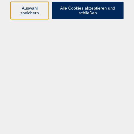
Auswahl
Alle Cookies akzeptieren und
Programm
speichern
schließen
Gesellschaft Geschichte
Arbeit Grundbildung
Sprachen Integration
Yogaschule
Bewegung Gesundheit
Kreativität Kunterbuntes
Reisen Rundgänge
Für Eltern und Kinder
Online-Angebote
Inhalte