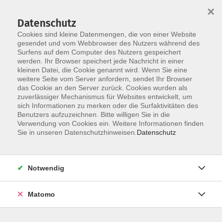
×
Datenschutz
Cookies sind kleine Datenmengen, die von einer Website
gesendet und vom Webbrowser des Nutzers während des
Surfens auf dem Computer des Nutzers gespeichert
Zum Hauptinhalt springen
werden. Ihr Browser speichert jede Nachricht in einer
kleinen Datei, die Cookie genannt wird. Wenn Sie eine
weitere Seite vom Server anfordern, sendet Ihr Browser
Der Kurs konnte nicht gefunden werden.
das Cookie an den Server zurück. Cookies wurden als
zuverlässiger Mechanismus für Websites entwickelt, um
sich Informationen zu merken oder die Surfaktivitäten des
Benutzers aufzuzeichnen. Bitte willigen Sie in die
Verwendung von Cookies ein. Weitere Informationen finden
Barrierefreiheit
Sie in unseren Datenschutzhinweisen.
Datenschutz
Impressum
AGB
Notwendig
Datenschutzerklärung
Widerrufsbelehrung
Matomo
Widerruf