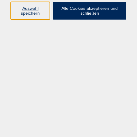
Auswahl
Alle Cookies akzeptieren und
Programm
speichern
schließen
Gesellschaft Geschichte
Arbeit Grundbildung
Sprachen Integration
Yogaschule
Bewegung Gesundheit
Kreativität Kunterbuntes
Reisen Rundgänge
Für Eltern und Kinder
Online-Angebote
Inhalte