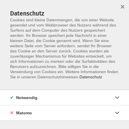
×
Datenschutz
Cookies sind kleine Datenmengen, die von einer Website
gesendet und vom Webbrowser des Nutzers während des
Surfens auf dem Computer des Nutzers gespeichert
Zum Hauptinhalt springen
werden. Ihr Browser speichert jede Nachricht in einer
kleinen Datei, die Cookie genannt wird. Wenn Sie eine
weitere Seite vom Server anfordern, sendet Ihr Browser
Der Kurs konnte nicht gefunden werden.
das Cookie an den Server zurück. Cookies wurden als
zuverlässiger Mechanismus für Websites entwickelt, um
sich Informationen zu merken oder die Surfaktivitäten des
Benutzers aufzuzeichnen. Bitte willigen Sie in die
Verwendung von Cookies ein. Weitere Informationen finden
Barrierefreiheit
Sie in unseren Datenschutzhinweisen.
Datenschutz
Impressum
AGB
Notwendig
Datenschutzerklärung
Widerrufsbelehrung
Matomo
Widerruf