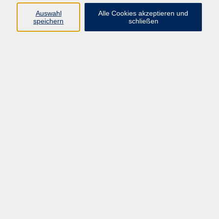
Auswahl
Alle Cookies akzeptieren und
Programm
speichern
schließen
Gesellschaft Geschichte
Arbeit Grundbildung
Sprachen Integration
Yogaschule
Bewegung Gesundheit
Kreativität Kunterbuntes
Reisen Rundgänge
Für Eltern und Kinder
Online-Angebote
Inhalte