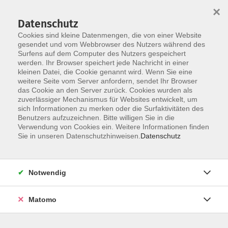
×
Datenschutz
Cookies sind kleine Datenmengen, die von einer Website
gesendet und vom Webbrowser des Nutzers während des
Surfens auf dem Computer des Nutzers gespeichert
Zum Hauptinhalt springen
werden. Ihr Browser speichert jede Nachricht in einer
kleinen Datei, die Cookie genannt wird. Wenn Sie eine
weitere Seite vom Server anfordern, sendet Ihr Browser
Der Kurs konnte nicht gefunden werden.
das Cookie an den Server zurück. Cookies wurden als
zuverlässiger Mechanismus für Websites entwickelt, um
sich Informationen zu merken oder die Surfaktivitäten des
Benutzers aufzuzeichnen. Bitte willigen Sie in die
Verwendung von Cookies ein. Weitere Informationen finden
Barrierefreiheit
Sie in unseren Datenschutzhinweisen.
Datenschutz
Impressum
AGB
Notwendig
Datenschutzerklärung
Widerrufsbelehrung
Matomo
Widerruf