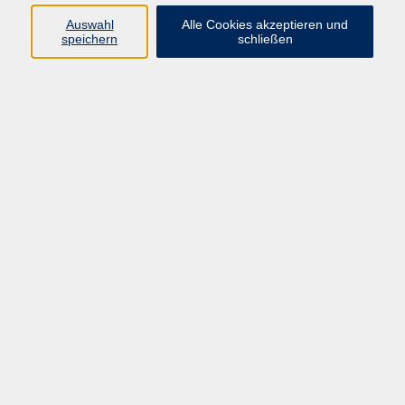
Auswahl
Alle Cookies akzeptieren und
Programm
speichern
schließen
Gesellschaft Geschichte
Arbeit Grundbildung
Sprachen Integration
Yogaschule
Bewegung Gesundheit
Kreativität Kunterbuntes
Reisen Rundgänge
Für Eltern und Kinder
Online-Angebote
Inhalte