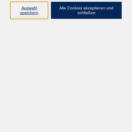
Auswahl
Alle Cookies akzeptieren und
Programm
speichern
schließen
Gesellschaft Geschichte
Arbeit Grundbildung
Sprachen Integration
Yogaschule
Bewegung Gesundheit
Kreativität Kunterbuntes
Reisen Rundgänge
Für Eltern und Kinder
Online-Angebote
Inhalte