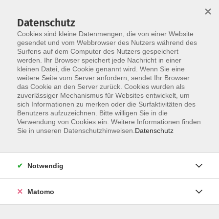
×
Datenschutz
Cookies sind kleine Datenmengen, die von einer Website
gesendet und vom Webbrowser des Nutzers während des
Surfens auf dem Computer des Nutzers gespeichert
Zum Hauptinhalt springen
werden. Ihr Browser speichert jede Nachricht in einer
kleinen Datei, die Cookie genannt wird. Wenn Sie eine
weitere Seite vom Server anfordern, sendet Ihr Browser
Der Kurs konnte nicht gefunden werden.
das Cookie an den Server zurück. Cookies wurden als
zuverlässiger Mechanismus für Websites entwickelt, um
sich Informationen zu merken oder die Surfaktivitäten des
Benutzers aufzuzeichnen. Bitte willigen Sie in die
Verwendung von Cookies ein. Weitere Informationen finden
Barrierefreiheit
Sie in unseren Datenschutzhinweisen.
Datenschutz
Impressum
AGB
Notwendig
Datenschutzerklärung
Widerrufsbelehrung
Matomo
Widerruf