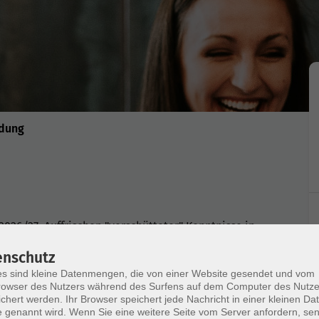
ldung
2026/27. Auffrischen "verschütteter" Kenntnisse in
nikerschule.
enschutz
s sind kleine Datenmengen, die von einer Website gesendet und vom
owser des Nutzers während des Surfens auf dem Computer des Nutze
chert werden. Ihr Browser speichert jede Nachricht in einer kleinen Dat
 genannt wird. Wenn Sie eine weitere Seite vom Server anfordern, se