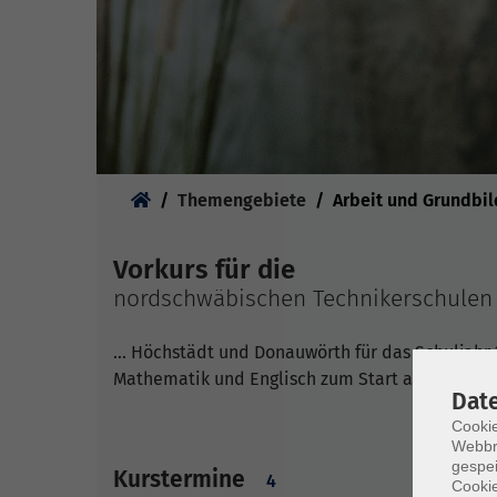
Sie sind hier:
Themengebiete
Arbeit und Grundbi
Vorkurs für die
nordschwäbischen Technikerschulen
... Höchstädt und Donauwörth für das Schuljahr 
Mathematik und Englisch zum Start an der Tech
Dat
Cookie
Webbr
gespei
Kurstermine
4
Cookie