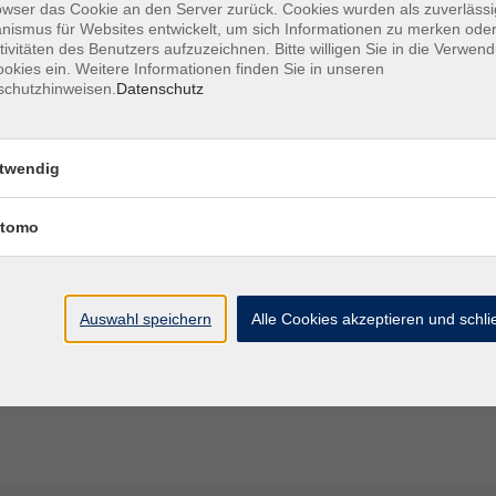
owser das Cookie an den Server zurück. Cookies wurden als zuverlässi
ismus für Websites entwickelt, um sich Informationen zu merken oder
tivitäten des Benutzers aufzuzeichnen. Bitte willigen Sie in die Verwen
Ort / Raum
okies ein. Weitere Informationen finden Sie in unseren
schutzhinweisen.
Datenschutz
 12:50 Uhr
L.-Auer-Mittelschule
 – 12:50 Uhr
L.-Auer-Mittelschule
twendig
00 – 12:50 Uhr
L.-Auer-Mittelschule
tomo
12:50 Uhr
L.-Auer-Mittelschule
Auswahl speichern
Alle Cookies akzeptieren und schl