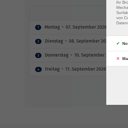
Ihr Br
Mechan
Surfak
von Co
Daten
Montag
•
07. September 2026
•
08:00 –
1
Dienstag
•
08. September 2026
•
08:00
2
No
Donnerstag
•
10. September 2026
•
08:
3
Ma
Freitag
•
11. September 2026
•
08:00 – 
4