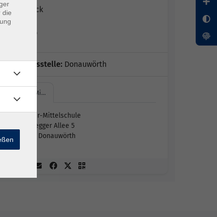
ger
Judith Dick
 die
dung
Ute Kopp
Geschäftsstelle:
Donauwörth
L.-Auer-Mi…
L.-Auer-Mittelschule
Neudegger Allee 5
86609 Donauwörth
ießen