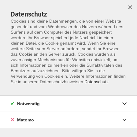
×
Datenschutz
Cookies sind kleine Datenmengen, die von einer Website
gesendet und vom Webbrowser des Nutzers während des
Surfens auf dem Computer des Nutzers gespeichert
Zum Hauptinhalt springen
werden. Ihr Browser speichert jede Nachricht in einer
kleinen Datei, die Cookie genannt wird. Wenn Sie eine
weitere Seite vom Server anfordern, sendet Ihr Browser
Der Kurs konnte nicht gefunden werden.
das Cookie an den Server zurück. Cookies wurden als
zuverlässiger Mechanismus für Websites entwickelt, um
sich Informationen zu merken oder die Surfaktivitäten des
Benutzers aufzuzeichnen. Bitte willigen Sie in die
Verwendung von Cookies ein. Weitere Informationen finden
Barrierefreiheit
Sie in unseren Datenschutzhinweisen.
Datenschutz
Impressum
AGB
Notwendig
Datenschutzerklärung
Widerrufsbelehrung
Matomo
Widerruf