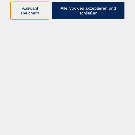
Auswahl
Alle Cookies akzeptieren und
Programm
speichern
schließen
Gesellschaft Geschichte
Arbeit Grundbildung
Sprachen Integration
Yogaschule
Bewegung Gesundheit
Kreativität Kunterbuntes
Reisen Rundgänge
Für Eltern und Kinder
Online-Angebote
Inhalte