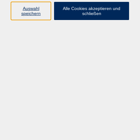
AGB
Auswahl
Alle Cookies akzeptieren und
Datenschutzerklärung
speichern
schließen
Widerrufsbelehrung
Widerruf
Programm
Gesellschaft Geschichte
Arbeit Grundbildung
Sprachen Integration
Yogaschule
Bewegung Gesundheit
Kreativität Kunterbuntes
Reisen Rundgänge
Für Eltern und Kinder
Online-Angebote