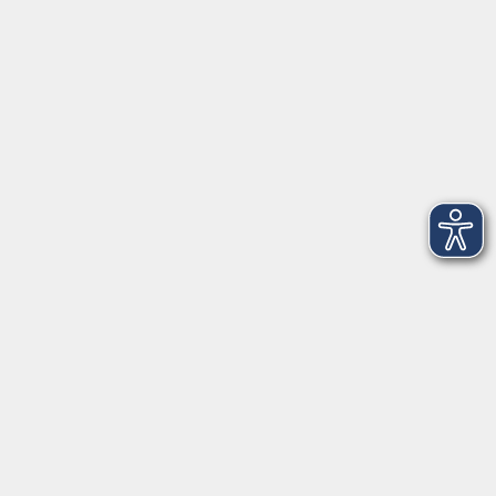
86609 Donauwörth
info@vhs-don.de
Tel: 0906 - 80 70
Fax: 0906 - 999 86 67
Öffnungszeiten
Montag
08:00 - 12:00
Dienstag
08:00 - 12:00
Mittwoch
08:00 - 12:00
Donnerstag
08:00 - 12:00
(nicht Juli und August)
17:00 - 19:00
Freitag
08:00 - 12:00