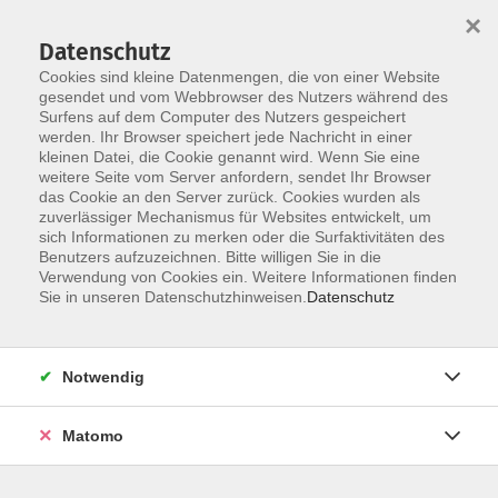
×
Datenschutz
Cookies sind kleine Datenmengen, die von einer Website
gesendet und vom Webbrowser des Nutzers während des
Surfens auf dem Computer des Nutzers gespeichert
Zum Hauptinhalt springen
Sie sind hier:
werden. Ihr Browser speichert jede Nachricht in einer
Über uns
Kursleitungen
kleinen Datei, die Cookie genannt wird. Wenn Sie eine
weitere Seite vom Server anfordern, sendet Ihr Browser
das Cookie an den Server zurück. Cookies wurden als
Kursleitungungen
zuverlässiger Mechanismus für Websites entwickelt, um
sich Informationen zu merken oder die Surfaktivitäten des
Benutzers aufzuzeichnen. Bitte willigen Sie in die
Verwendung von Cookies ein. Weitere Informationen finden
Der Dozent konnte leider nicht gefunden
Sie in unseren Datenschutzhinweisen.
Datenschutz
werden
Notwendig
Matomo
Barrierefreiheit
Impressum