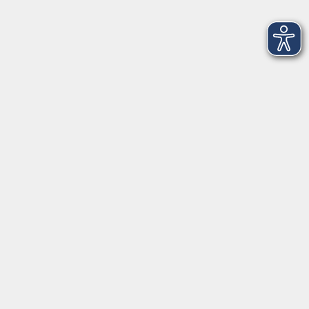
Volkshochschule Donauwörth
Spindeltal 5
86609 Donauwörth
info@vhs-don.de
Tel: 0906 - 80 70
Fax: 0906 - 999 86 67
Öffnungszeiten
Montag
08:00 - 12:00
Dienstag
08:00 - 12:00