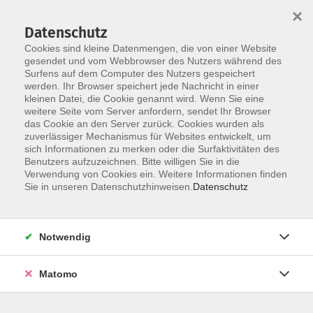
×
Datenschutz
Cookies sind kleine Datenmengen, die von einer Website
gesendet und vom Webbrowser des Nutzers während des
Surfens auf dem Computer des Nutzers gespeichert
Zum Hauptinhalt springen
werden. Ihr Browser speichert jede Nachricht in einer
kleinen Datei, die Cookie genannt wird. Wenn Sie eine
weitere Seite vom Server anfordern, sendet Ihr Browser
das Cookie an den Server zurück. Cookies wurden als
zuverlässiger Mechanismus für Websites entwickelt, um
sich Informationen zu merken oder die Surfaktivitäten des
Benutzers aufzuzeichnen. Bitte willigen Sie in die
Verwendung von Cookies ein. Weitere Informationen finden
Sie in unseren Datenschutzhinweisen.
Datenschutz
Sie sind hier:
Themengebiete
Arbeit und Grundbildung
Notwendig
Grundbildung: Schulabschlüsse
Matomo
Vorkurs für die
nordschwäbischen Technikerschulen