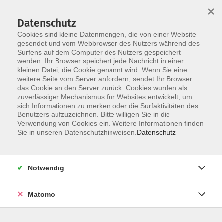
×
Datenschutz
Cookies sind kleine Datenmengen, die von einer Website
gesendet und vom Webbrowser des Nutzers während des
Surfens auf dem Computer des Nutzers gespeichert
Zum Hauptinhalt springen
werden. Ihr Browser speichert jede Nachricht in einer
kleinen Datei, die Cookie genannt wird. Wenn Sie eine
weitere Seite vom Server anfordern, sendet Ihr Browser
Der Kurs konnte nicht gefunden werden.
das Cookie an den Server zurück. Cookies wurden als
zuverlässiger Mechanismus für Websites entwickelt, um
sich Informationen zu merken oder die Surfaktivitäten des
Benutzers aufzuzeichnen. Bitte willigen Sie in die
Verwendung von Cookies ein. Weitere Informationen finden
Barrierefreiheit
Sie in unseren Datenschutzhinweisen.
Datenschutz
Impressum
AGB
Notwendig
Datenschutzerklärung
Widerrufsbelehrung
Matomo
Widerruf