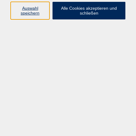
Auswahl
Alle Cookies akzeptieren und
Programm
speichern
schließen
Gesellschaft Geschichte
Arbeit Grundbildung
Sprachen Integration
Yogaschule
Bewegung Gesundheit
Kreativität Kunterbuntes
Reisen Rundgänge
Für Eltern und Kinder
Online-Angebote
Inhalte