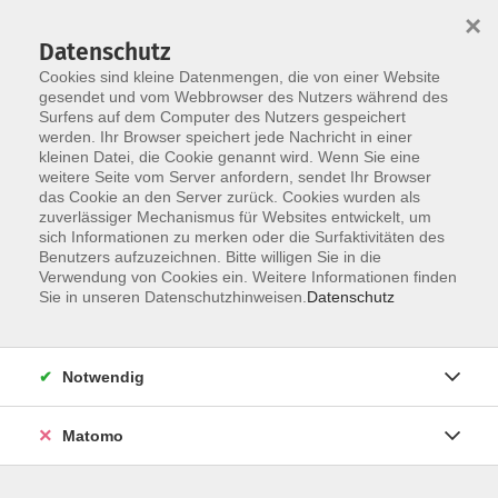
×
Datenschutz
Cookies sind kleine Datenmengen, die von einer Website
gesendet und vom Webbrowser des Nutzers während des
Surfens auf dem Computer des Nutzers gespeichert
Zum Hauptinhalt springen
werden. Ihr Browser speichert jede Nachricht in einer
kleinen Datei, die Cookie genannt wird. Wenn Sie eine
weitere Seite vom Server anfordern, sendet Ihr Browser
Der Kurs konnte nicht gefunden werden.
das Cookie an den Server zurück. Cookies wurden als
zuverlässiger Mechanismus für Websites entwickelt, um
sich Informationen zu merken oder die Surfaktivitäten des
Benutzers aufzuzeichnen. Bitte willigen Sie in die
Verwendung von Cookies ein. Weitere Informationen finden
Barrierefreiheit
Sie in unseren Datenschutzhinweisen.
Datenschutz
Impressum
AGB
Notwendig
Datenschutzerklärung
Widerrufsbelehrung
Matomo
Widerruf