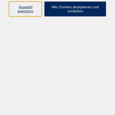
Auswahl
Alle Cookies akzeptieren und
Programm
speichern
schließen
Gesellschaft Geschichte
Arbeit Grundbildung
Sprachen Integration
Yogaschule
Bewegung Gesundheit
Kreativität Kunterbuntes
Reisen Rundgänge
Für Eltern und Kinder
Online-Angebote
Inhalte