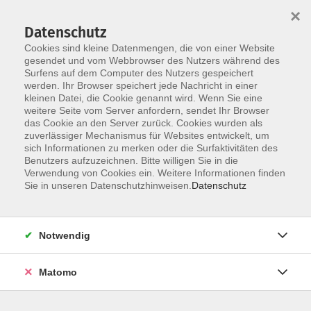
×
Datenschutz
Cookies sind kleine Datenmengen, die von einer Website
gesendet und vom Webbrowser des Nutzers während des
Surfens auf dem Computer des Nutzers gespeichert
Zum Hauptinhalt springen
Sie sind hier:
werden. Ihr Browser speichert jede Nachricht in einer
Aktuelles
kleinen Datei, die Cookie genannt wird. Wenn Sie eine
weitere Seite vom Server anfordern, sendet Ihr Browser
das Cookie an den Server zurück. Cookies wurden als
Aktuelle Informationen aus der Vhs
zuverlässiger Mechanismus für Websites entwickelt, um
sich Informationen zu merken oder die Surfaktivitäten des
Benutzers aufzuzeichnen. Bitte willigen Sie in die
Verwendung von Cookies ein. Weitere Informationen finden
1
Vorherige
2
3
4
5
Nächste
Sie in unseren Datenschutzhinweisen.
Datenschutz
Notwendig
Matomo