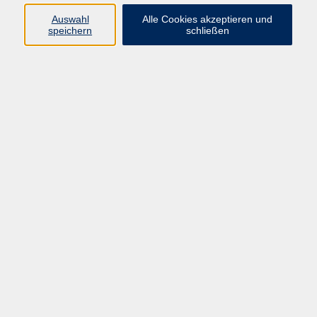
Auswahl
Alle Cookies akzeptieren und
speichern
schließen
18.12.2024
Neue Leitung unserer Yogaschule
Nach fünf erfolgreichen Jahren übergab Elke Stadler-
Strecker die Leitung an ihre Kollegin Mara Kutzner. Im
Rahmen der Übergabe wurde symbolisch die…
Weiterlesen