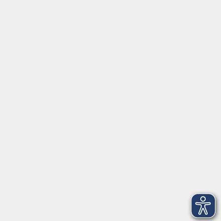
Inhalte
Startseite
Newsletter
Aktuelles
Über uns
Außenstellen
Service
Kontakt
Volkshochschule Donauwörth
Spindeltal 5
86609 Donauwörth