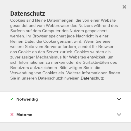
×
Datenschutz
Cookies sind kleine Datenmengen, die von einer Website
gesendet und vom Webbrowser des Nutzers während des
Surfens auf dem Computer des Nutzers gespeichert
Zum Hauptinhalt springen
Sie sind hier:
werden. Ihr Browser speichert jede Nachricht in einer
Aktuelles
kleinen Datei, die Cookie genannt wird. Wenn Sie eine
weitere Seite vom Server anfordern, sendet Ihr Browser
das Cookie an den Server zurück. Cookies wurden als
Aktuelle Informationen aus der Vhs
zuverlässiger Mechanismus für Websites entwickelt, um
sich Informationen zu merken oder die Surfaktivitäten des
Benutzers aufzuzeichnen. Bitte willigen Sie in die
Verwendung von Cookies ein. Weitere Informationen finden
Europa-Wochenende mit
Sie in unseren Datenschutzhinweisen.
Datenschutz
Wissenschaftlern
03.05.2024
Notwendig
Was sind Gemeinsamkeiten der Sprachen Europas?
Und welchen Nutzen haben diese Erkenntnisse für
Matomo
andere Fragestellungen? Am 11. Mai können Sie
online und kostenfrei die Arbeit von