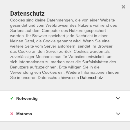
×
Datenschutz
Cookies sind kleine Datenmengen, die von einer Website
gesendet und vom Webbrowser des Nutzers während des
Surfens auf dem Computer des Nutzers gespeichert
Zum Hauptinhalt springen
Sie sind hier:
werden. Ihr Browser speichert jede Nachricht in einer
Über uns
Kursleitungen
kleinen Datei, die Cookie genannt wird. Wenn Sie eine
weitere Seite vom Server anfordern, sendet Ihr Browser
das Cookie an den Server zurück. Cookies wurden als
Kursleitungungen
zuverlässiger Mechanismus für Websites entwickelt, um
sich Informationen zu merken oder die Surfaktivitäten des
Benutzers aufzuzeichnen. Bitte willigen Sie in die
Verwendung von Cookies ein. Weitere Informationen finden
Der Dozent konnte leider nicht gefunden
Sie in unseren Datenschutzhinweisen.
Datenschutz
werden
Notwendig
Matomo
Barrierefreiheit
Impressum