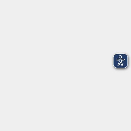
86609 Donauwörth
info@vhs-don.de
Tel: 0906 - 80 70
Fax: 0906 - 999 86 67
Öffnungszeiten
Montag
08:00 - 12:00
Dienstag
08:00 - 12:00
Mittwoch
08:00 - 12:00
Donnerstag
08:00 - 12:00
(nicht Juli und August)
17:00 - 19:00
Freitag
08:00 - 12:00