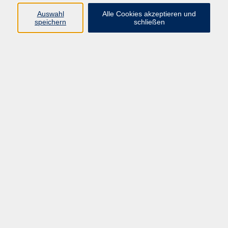
AGB
Auswahl
Alle Cookies akzeptieren und
Datenschutzerklärung
speichern
schließen
Widerrufsbelehrung
Widerruf
Programm
Gesellschaft Geschichte
Arbeit Grundbildung
Sprachen Integration
Yogaschule
Bewegung Gesundheit
Kreativität Kunterbuntes
Reisen Rundgänge
Für Eltern und Kinder
Online-Angebote