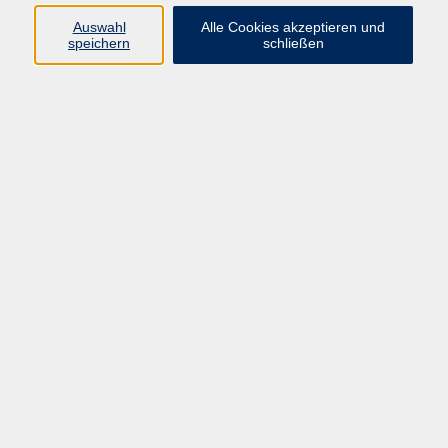
Auswahl
Alle Cookies akzeptieren und
Programm
speichern
schließen
Gesellschaft Geschichte
Arbeit Grundbildung
Sprachen Integration
Yogaschule
Bewegung Gesundheit
Kreativität Kunterbuntes
Reisen Rundgänge
Für Eltern und Kinder
Online-Angebote
Inhalte