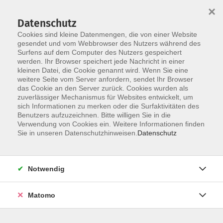
×
Datenschutz
Cookies sind kleine Datenmengen, die von einer Website
gesendet und vom Webbrowser des Nutzers während des
Surfens auf dem Computer des Nutzers gespeichert
Zum Hauptinhalt springen
werden. Ihr Browser speichert jede Nachricht in einer
kleinen Datei, die Cookie genannt wird. Wenn Sie eine
weitere Seite vom Server anfordern, sendet Ihr Browser
Der Kurs konnte nicht gefunden werden.
das Cookie an den Server zurück. Cookies wurden als
zuverlässiger Mechanismus für Websites entwickelt, um
sich Informationen zu merken oder die Surfaktivitäten des
Benutzers aufzuzeichnen. Bitte willigen Sie in die
Verwendung von Cookies ein. Weitere Informationen finden
Barrierefreiheit
Sie in unseren Datenschutzhinweisen.
Datenschutz
Impressum
AGB
Notwendig
Datenschutzerklärung
Widerrufsbelehrung
Matomo
Widerruf