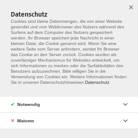
×
Datenschutz
Cookies sind kleine Datenmengen, die von einer Website
gesendet und vom Webbrowser des Nutzers während des
Surfens auf dem Computer des Nutzers gespeichert
Zum Hauptinhalt springen
werden. Ihr Browser speichert jede Nachricht in einer
kleinen Datei, die Cookie genannt wird. Wenn Sie eine
weitere Seite vom Server anfordern, sendet Ihr Browser
Der Kurs konnte nicht gefunden werden.
das Cookie an den Server zurück. Cookies wurden als
zuverlässiger Mechanismus für Websites entwickelt, um
sich Informationen zu merken oder die Surfaktivitäten des
Benutzers aufzuzeichnen. Bitte willigen Sie in die
Verwendung von Cookies ein. Weitere Informationen finden
Barrierefreiheit
Sie in unseren Datenschutzhinweisen.
Datenschutz
Impressum
AGB
Notwendig
Datenschutzerklärung
Widerrufsbelehrung
Matomo
Widerruf