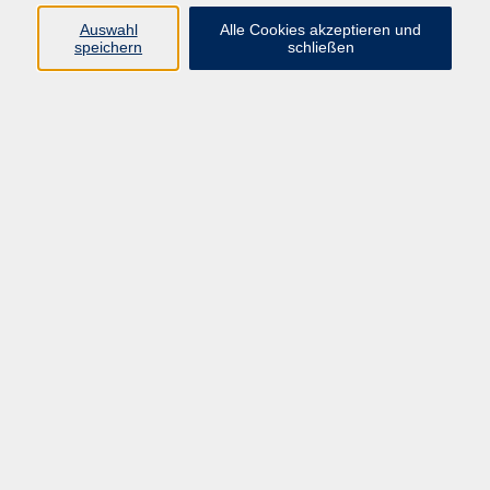
Auswahl
Alle Cookies akzeptieren und
Programm
speichern
schließen
Gesellschaft Geschichte
Arbeit Grundbildung
Sprachen Integration
Yogaschule
Bewegung Gesundheit
Kreativität Kunterbuntes
Reisen Rundgänge
Für Eltern und Kinder
Online-Angebote
Inhalte