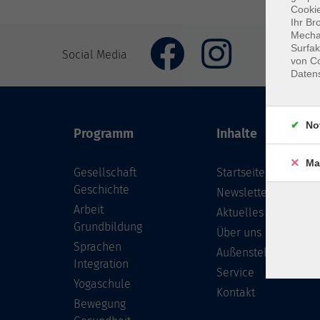
Cookie
Ihr Br
Mechan
Surfak
Social Media
von Co
Daten
No
Programm
Inhalte
Ma
Gesellschaft
Startseite
Geschichte
Newsletter
Arbeit
Aktuelles
Grundbildung
Über uns
Sprachen
Außenstellen
Integration
Service
Yogaschule
Kontakt
Bewegung