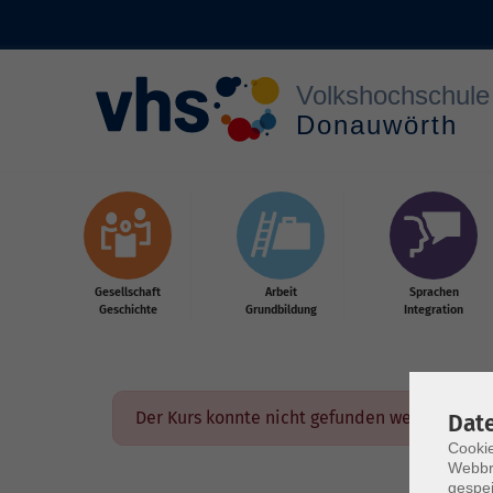
Zum Hauptinhalt springen
Gesellschaft
Arbeit
Sprachen
Geschichte
Grundbildung
Integration
Der Kurs konnte nicht gefunden werden.
Dat
Cookie
Webbr
gespei