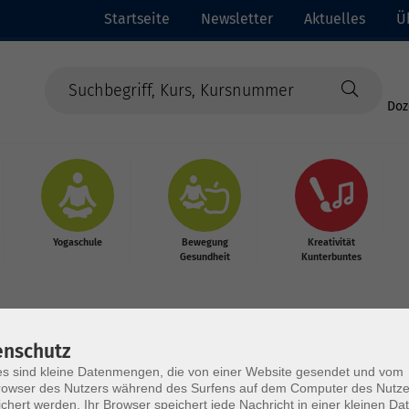
Startseite
Newsletter
Aktuelles
Ü
Doz
Yogaschule
Bewegung
Kreativität
Gesundheit
Kunterbuntes
enschutz
s sind kleine Datenmengen, die von einer Website gesendet und vom
owser des Nutzers während des Surfens auf dem Computer des Nutze
chert werden. Ihr Browser speichert jede Nachricht in einer kleinen Dat