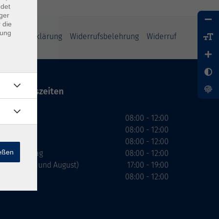
ndet
ger
 die
dung
enschutzerklärung
Widerrufsbelehrung
Widerruf
Öffnungszeiten
Montag
08:00 - 12:00
Dienstag
08:00 - 12:00
Mittwoch
08:00 - 12:00
ießen
Donnerstag
08:00 - 12:00
(nicht Juli und August)
17:00 - 19:00
Freitag
08:00 - 12:00