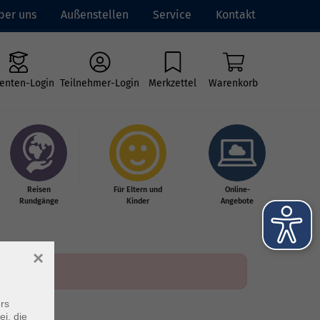
ber uns
Außenstellen
Service
Kontakt
enten-Login
Teilnehmer-Login
Merkzettel
Warenkorb
Reisen
Für Eltern und
Online-
Rundgänge
Kinder
Angebote
×
rs
ei, die