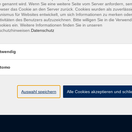
 genannt wird. Wenn Sie eine weitere Seite vom Server anfordern, se
owser das Cookie an den Server zurück. Cookies wurden als zuverlässi
ismus für Websites entwickelt, um sich Informationen zu merken oder
tivitäten des Benutzers aufzuzeichnen. Bitte willigen Sie in die Verwen
Barrierefreiheit
Impressum
AGB
Dat
okies ein. Weitere Informationen finden Sie in unseren
schutzhinweisen.
Datenschutz
twendig
Volkshochschule Donauwörth
tomo
Spindeltal 5
86609 Donauwörth
info@vhs-don.de
Auswahl speichern
Alle Cookies akzeptieren und schl
Tel: 0906 - 80 70
Fax: 0906 - 999 86 67