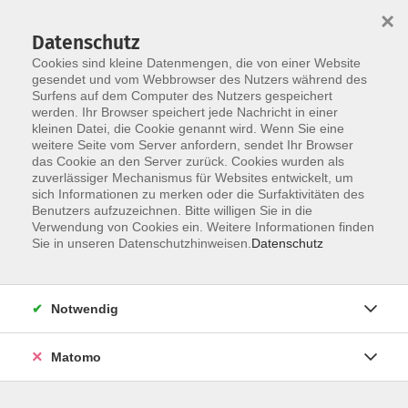
×
Datenschutz
Cookies sind kleine Datenmengen, die von einer Website
gesendet und vom Webbrowser des Nutzers während des
Surfens auf dem Computer des Nutzers gespeichert
Zum Hauptinhalt springen
werden. Ihr Browser speichert jede Nachricht in einer
kleinen Datei, die Cookie genannt wird. Wenn Sie eine
weitere Seite vom Server anfordern, sendet Ihr Browser
Der Kurs konnte nicht gefunden werden.
das Cookie an den Server zurück. Cookies wurden als
zuverlässiger Mechanismus für Websites entwickelt, um
sich Informationen zu merken oder die Surfaktivitäten des
Benutzers aufzuzeichnen. Bitte willigen Sie in die
Verwendung von Cookies ein. Weitere Informationen finden
Barrierefreiheit
Sie in unseren Datenschutzhinweisen.
Datenschutz
Impressum
AGB
Notwendig
Datenschutzerklärung
Widerrufsbelehrung
Matomo
Widerruf