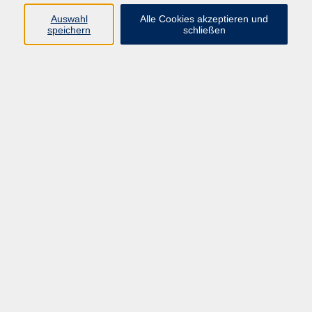
Auswahl
Alle Cookies akzeptieren und
Programm
speichern
schließen
Gesellschaft Geschichte
Arbeit Grundbildung
Sprachen Integration
Yogaschule
Bewegung Gesundheit
Kreativität Kunterbuntes
Reisen Rundgänge
Für Eltern und Kinder
Online-Angebote
Inhalte