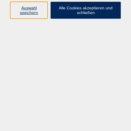
Auswahl
Alle Cookies akzeptieren und
speichern
schließen
Ergebnisse filtern
Vorkurs für die
Mo. 07.09.2026 08:00
Donauwörth
Barrierefreiheit
Impressum