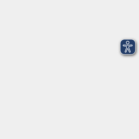
Spindeltal 5
86609 Donauwörth
info@vhs-don.de
Tel: 0906 - 80 70
Fax: 0906 - 999 86 67
Öffnungszeiten
Montag
08:00 - 12:00
Dienstag
08:00 - 12:00
Mittwoch
08:00 - 12:00
Donnerstag
08:00 - 12:00
(nicht Juli und August)
17:00 - 19:00
Freitag
08:00 - 12:00