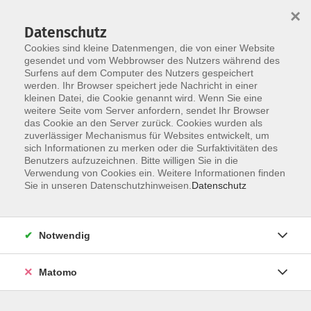
×
Datenschutz
Cookies sind kleine Datenmengen, die von einer Website
gesendet und vom Webbrowser des Nutzers während des
Surfens auf dem Computer des Nutzers gespeichert
Zum Hauptinhalt springen
werden. Ihr Browser speichert jede Nachricht in einer
kleinen Datei, die Cookie genannt wird. Wenn Sie eine
weitere Seite vom Server anfordern, sendet Ihr Browser
das Cookie an den Server zurück. Cookies wurden als
Arbeit und Grundbildung
zuverlässiger Mechanismus für Websites entwickelt, um
sich Informationen zu merken oder die Surfaktivitäten des
Benutzers aufzuzeichnen. Bitte willigen Sie in die
Verwendung von Cookies ein. Weitere Informationen finden
Sie in unseren Datenschutzhinweisen.
Datenschutz
1 Kurs
Notwendig
zurück zu Themengebiete
Matomo
Kurse nach Themen
Grundbildung: Schulabschlüsse
1