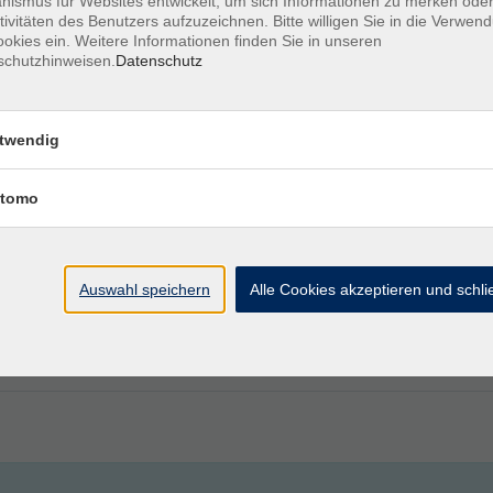
ismus für Websites entwickelt, um sich Informationen zu merken oder
tivitäten des Benutzers aufzuzeichnen. Bitte willigen Sie in die Verwen
okies ein. Weitere Informationen finden Sie in unseren
schutzhinweisen.
Datenschutz
: Walter Grob
Hertle
twendig
Benjamin Hertl
Bürgermeister
Ursula Kneißl-Eder
tomo
Auswahl speichern
Alle Cookies akzeptieren und schl
eszeit
Ort