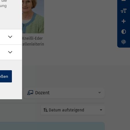
 die
dung
Ursula Kneißl-Eder
e
Außenstellenleiterin
ießen
Dozent
Datum aufsteigend