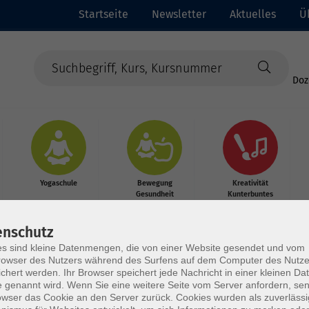
Startseite
Newsletter
Aktuelles
Ü
Doz
Yogaschule
Bewegung
Kreativität
Gesundheit
Kunterbuntes
enschutz
s sind kleine Datenmengen, die von einer Website gesendet und vom
owser des Nutzers während des Surfens auf dem Computer des Nutze
chert werden. Ihr Browser speichert jede Nachricht in einer kleinen Dat
 genannt wird. Wenn Sie eine weitere Seite vom Server anfordern, se
owser das Cookie an den Server zurück. Cookies wurden als zuverlässi