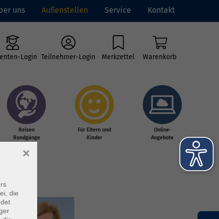
ber uns
Außenstellen
Service
Kontakt
enten-Login
Teilnehmer-Login
Merkzettel
Warenkorb
Reisen
Für Eltern und
Online-
Rundgänge
Kinder
Angebote
×
rs
ei, die
ndet
ger