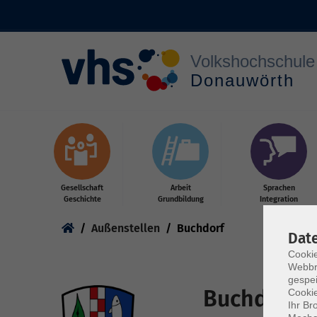
Zum Hauptinhalt springen
Gesellschaft
Arbeit
Sprachen
Geschichte
Grundbildung
Integration
Sie sind hier:
Außenstellen
Buchdorf
Dat
Cookie
Webbr
gespei
Buchdorf
Cookie
Ihr Br