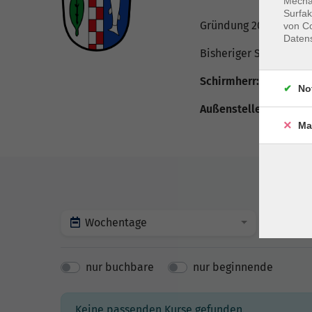
Mechan
Surfak
Gründung 2023
von Co
Daten
Bisheriger Schirmherr
Schirmherr:
Benjamin 
No
Außenstellenleiterin:
Ma
Wochentage
Tag
nur buchbare
nur beginnende
Keine passenden Kurse gefunden.