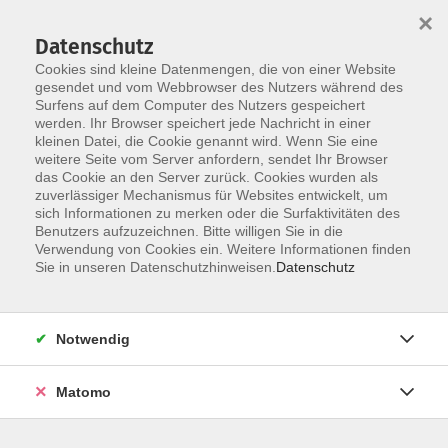
×
Datenschutz
Cookies sind kleine Datenmengen, die von einer Website
gesendet und vom Webbrowser des Nutzers während des
Surfens auf dem Computer des Nutzers gespeichert
Zum Hauptinhalt springen
werden. Ihr Browser speichert jede Nachricht in einer
kleinen Datei, die Cookie genannt wird. Wenn Sie eine
weitere Seite vom Server anfordern, sendet Ihr Browser
Der Kurs konnte nicht gefunden werden.
das Cookie an den Server zurück. Cookies wurden als
zuverlässiger Mechanismus für Websites entwickelt, um
sich Informationen zu merken oder die Surfaktivitäten des
Benutzers aufzuzeichnen. Bitte willigen Sie in die
Verwendung von Cookies ein. Weitere Informationen finden
Barrierefreiheit
Sie in unseren Datenschutzhinweisen.
Datenschutz
Impressum
AGB
Notwendig
Datenschutzerklärung
Widerrufsbelehrung
Matomo
Widerruf