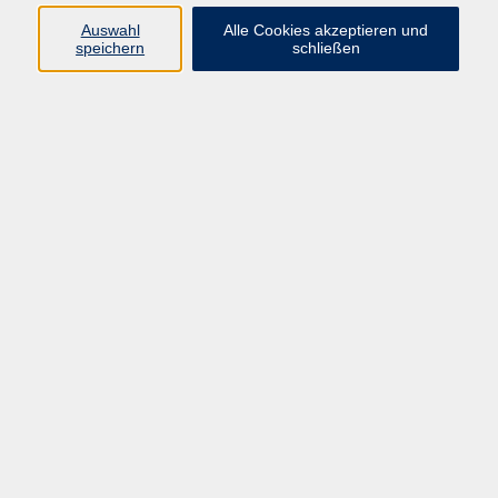
Auswahl
Alle Cookies akzeptieren und
Programm
speichern
schließen
Gesellschaft Geschichte
Arbeit Grundbildung
Sprachen Integration
Yogaschule
Bewegung Gesundheit
Kreativität Kunterbuntes
Reisen Rundgänge
Für Eltern und Kinder
Online-Angebote
Inhalte