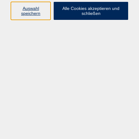
Auswahl
Alle Cookies akzeptieren und
Programm
speichern
schließen
Gesellschaft Geschichte
Arbeit Grundbildung
Sprachen Integration
Yogaschule
Bewegung Gesundheit
Kreativität Kunterbuntes
Reisen Rundgänge
Für Eltern und Kinder
Online-Angebote
Inhalte