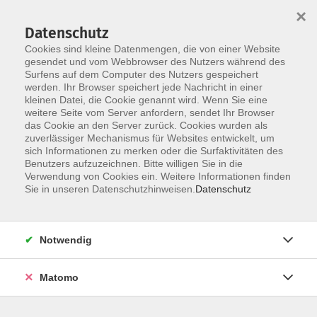
×
Datenschutz
Cookies sind kleine Datenmengen, die von einer Website
gesendet und vom Webbrowser des Nutzers während des
Surfens auf dem Computer des Nutzers gespeichert
Zum Hauptinhalt springen
werden. Ihr Browser speichert jede Nachricht in einer
kleinen Datei, die Cookie genannt wird. Wenn Sie eine
weitere Seite vom Server anfordern, sendet Ihr Browser
Der Kurs konnte nicht gefunden werden.
das Cookie an den Server zurück. Cookies wurden als
zuverlässiger Mechanismus für Websites entwickelt, um
sich Informationen zu merken oder die Surfaktivitäten des
Benutzers aufzuzeichnen. Bitte willigen Sie in die
Verwendung von Cookies ein. Weitere Informationen finden
Barrierefreiheit
Sie in unseren Datenschutzhinweisen.
Datenschutz
Impressum
AGB
Notwendig
Datenschutzerklärung
Widerrufsbelehrung
Matomo
Widerruf