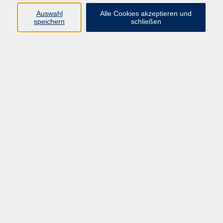
Auswahl
Alle Cookies akzeptieren und
Programm
speichern
schließen
Gesellschaft Geschichte
Arbeit Grundbildung
Sprachen Integration
Yogaschule
Bewegung Gesundheit
Kreativität Kunterbuntes
Reisen Rundgänge
Für Eltern und Kinder
Online-Angebote
Inhalte