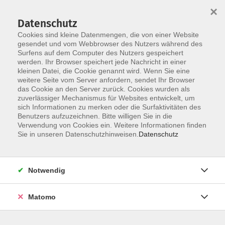
×
Datenschutz
Cookies sind kleine Datenmengen, die von einer Website
gesendet und vom Webbrowser des Nutzers während des
Surfens auf dem Computer des Nutzers gespeichert
Zum Hauptinhalt springen
werden. Ihr Browser speichert jede Nachricht in einer
kleinen Datei, die Cookie genannt wird. Wenn Sie eine
weitere Seite vom Server anfordern, sendet Ihr Browser
Der Kurs konnte nicht gefunden werden.
das Cookie an den Server zurück. Cookies wurden als
zuverlässiger Mechanismus für Websites entwickelt, um
sich Informationen zu merken oder die Surfaktivitäten des
Benutzers aufzuzeichnen. Bitte willigen Sie in die
Verwendung von Cookies ein. Weitere Informationen finden
Barrierefreiheit
Sie in unseren Datenschutzhinweisen.
Datenschutz
Impressum
AGB
Notwendig
Datenschutzerklärung
Widerrufsbelehrung
Matomo
Widerruf