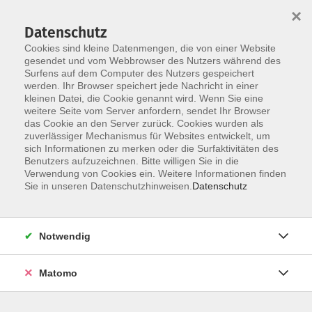
×
Datenschutz
Cookies sind kleine Datenmengen, die von einer Website
gesendet und vom Webbrowser des Nutzers während des
Surfens auf dem Computer des Nutzers gespeichert
Zum Hauptinhalt springen
werden. Ihr Browser speichert jede Nachricht in einer
kleinen Datei, die Cookie genannt wird. Wenn Sie eine
weitere Seite vom Server anfordern, sendet Ihr Browser
Der Kurs konnte nicht gefunden werden.
das Cookie an den Server zurück. Cookies wurden als
zuverlässiger Mechanismus für Websites entwickelt, um
sich Informationen zu merken oder die Surfaktivitäten des
Benutzers aufzuzeichnen. Bitte willigen Sie in die
Verwendung von Cookies ein. Weitere Informationen finden
Barrierefreiheit
Sie in unseren Datenschutzhinweisen.
Datenschutz
Impressum
AGB
Notwendig
Datenschutzerklärung
Widerrufsbelehrung
Matomo
Widerruf