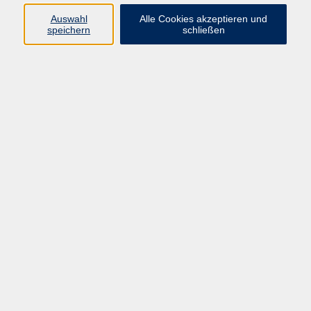
Auswahl
Alle Cookies akzeptieren und
Programm
speichern
schließen
Gesellschaft Geschichte
Arbeit Grundbildung
Sprachen Integration
Yogaschule
Bewegung Gesundheit
Kreativität Kunterbuntes
Reisen Rundgänge
Für Eltern und Kinder
Online-Angebote
Inhalte