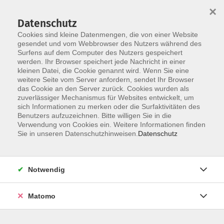
×
Datenschutz
Cookies sind kleine Datenmengen, die von einer Website
gesendet und vom Webbrowser des Nutzers während des
Surfens auf dem Computer des Nutzers gespeichert
Zum Hauptinhalt springen
werden. Ihr Browser speichert jede Nachricht in einer
kleinen Datei, die Cookie genannt wird. Wenn Sie eine
weitere Seite vom Server anfordern, sendet Ihr Browser
Der Kurs konnte nicht gefunden werden.
das Cookie an den Server zurück. Cookies wurden als
zuverlässiger Mechanismus für Websites entwickelt, um
sich Informationen zu merken oder die Surfaktivitäten des
Benutzers aufzuzeichnen. Bitte willigen Sie in die
Verwendung von Cookies ein. Weitere Informationen finden
Barrierefreiheit
Sie in unseren Datenschutzhinweisen.
Datenschutz
Impressum
AGB
Notwendig
Datenschutzerklärung
Widerrufsbelehrung
Matomo
Widerruf