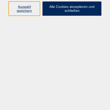
Auswahl
Alle Cookies akzeptieren und
Programm
speichern
schließen
Gesellschaft Geschichte
Arbeit Grundbildung
Sprachen Integration
Yogaschule
Bewegung Gesundheit
Kreativität Kunterbuntes
Reisen Rundgänge
Für Eltern und Kinder
Online-Angebote
Inhalte