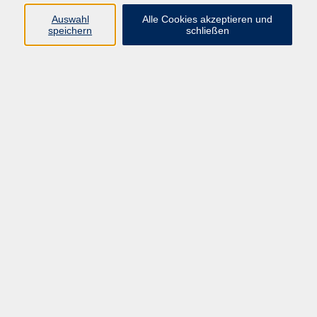
Auswahl
Alle Cookies akzeptieren und
Programm
speichern
schließen
Gesellschaft Geschichte
Arbeit Grundbildung
Sprachen Integration
Yogaschule
Bewegung Gesundheit
Kreativität Kunterbuntes
Reisen Rundgänge
Für Eltern und Kinder
Online-Angebote
Inhalte