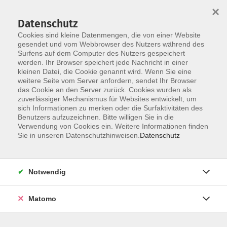
×
Datenschutz
Cookies sind kleine Datenmengen, die von einer Website
gesendet und vom Webbrowser des Nutzers während des
Surfens auf dem Computer des Nutzers gespeichert
Zum Hauptinhalt springen
werden. Ihr Browser speichert jede Nachricht in einer
kleinen Datei, die Cookie genannt wird. Wenn Sie eine
weitere Seite vom Server anfordern, sendet Ihr Browser
Der Kurs konnte nicht gefunden werden.
das Cookie an den Server zurück. Cookies wurden als
zuverlässiger Mechanismus für Websites entwickelt, um
sich Informationen zu merken oder die Surfaktivitäten des
Benutzers aufzuzeichnen. Bitte willigen Sie in die
Verwendung von Cookies ein. Weitere Informationen finden
Barrierefreiheit
Sie in unseren Datenschutzhinweisen.
Datenschutz
Impressum
AGB
Notwendig
Datenschutzerklärung
Widerrufsbelehrung
Matomo
Widerruf