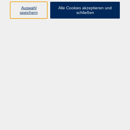
Auswahl
Alle Cookies akzeptieren und
speichern
schließen
kostenlos
Gebühr
Kursnummer:
7739
Start
Ende
Do. 01.10.2026
Do. 01.10.2026
14:00 Uhr
17:00 Uhr
Geschäftsstelle:
Donauwörth