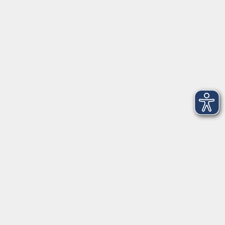
Volkshochschule Donauwörth
Spindeltal 5
86609 Donauwörth
info@vhs-don.de
Tel: 0906 - 80 70
Fax: 0906 - 999 86 67
Öffnungszeiten
Montag
08:00 - 12:00
Dienstag
08:00 - 12:00
Mittwoch
08:00 - 12:00
Donnerstag
08:00 - 12:00
(nicht Juli und August)
17:00 - 19:00