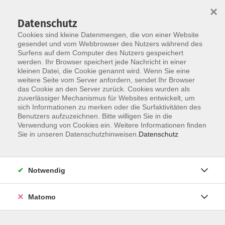
×
Datenschutz
Cookies sind kleine Datenmengen, die von einer Website
gesendet und vom Webbrowser des Nutzers während des
Surfens auf dem Computer des Nutzers gespeichert
Zum Hauptinhalt springen
werden. Ihr Browser speichert jede Nachricht in einer
kleinen Datei, die Cookie genannt wird. Wenn Sie eine
weitere Seite vom Server anfordern, sendet Ihr Browser
das Cookie an den Server zurück. Cookies wurden als
zuverlässiger Mechanismus für Websites entwickelt, um
sich Informationen zu merken oder die Surfaktivitäten des
Benutzers aufzuzeichnen. Bitte willigen Sie in die
Verwendung von Cookies ein. Weitere Informationen finden
Sie in unseren Datenschutzhinweisen.
Datenschutz
Sie sind hier:
Themengebiete
Projekte und Partnerschaften
Notwendig
Kneipp-Verein Donauwörth
Matomo
Kirchheim/Ries-Ipf-Keltenweg