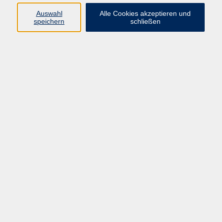
Auswahl
Alle Cookies akzeptieren und
speichern
schließen
Rund um Kloster Holzen
Do. 10.09.2026 14:00
Kirchheim/Ries-Ipf-Keltenweg
Do. 01.10.2026 14:00
Oppertshofen - Denzelkapelle/Kesseltal
Do. 15.10.2026 14:00