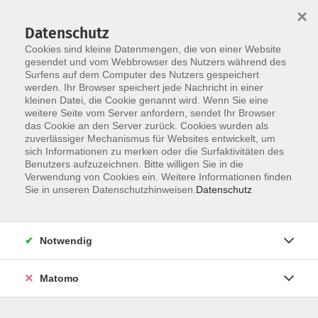
×
Datenschutz
Cookies sind kleine Datenmengen, die von einer Website
gesendet und vom Webbrowser des Nutzers während des
Surfens auf dem Computer des Nutzers gespeichert
Zum Hauptinhalt springen
werden. Ihr Browser speichert jede Nachricht in einer
kleinen Datei, die Cookie genannt wird. Wenn Sie eine
weitere Seite vom Server anfordern, sendet Ihr Browser
das Cookie an den Server zurück. Cookies wurden als
Kneipp-Verein Donauwörth
zuverlässiger Mechanismus für Websites entwickelt, um
sich Informationen zu merken oder die Surfaktivitäten des
Benutzers aufzuzeichnen. Bitte willigen Sie in die
Verwendung von Cookies ein. Weitere Informationen finden
Sie in unseren Datenschutzhinweisen.
Datenschutz
3 Kurse
Notwendig
zurück zu Projekte und Partnerschaften
Matomo
Ergebnisse filtern