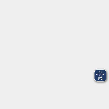
Service
Kontakt
Volkshochschule Donauwörth
Spindeltal 5
86609 Donauwörth
info@vhs-don.de
Tel: 0906 - 80 70
Fax: 0906 - 999 86 67
Öffnungszeiten